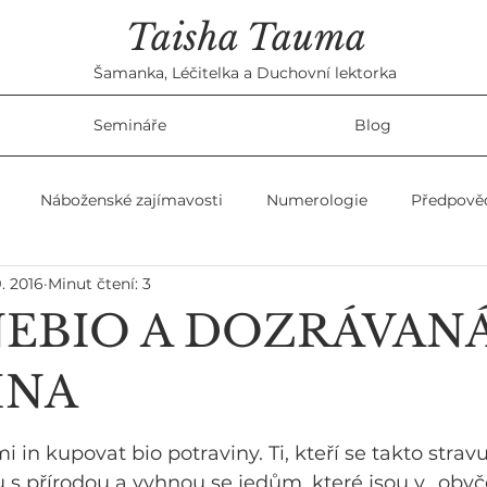
Taisha Tauma
Šamanka, Léčitelka a Duchovní lektorka
Semináře
Blog
Náboženské zajímavosti
Numerologie
Předpově
9. 2016
Minut čtení: 3
ky
Ženské témata
Věštby
NEBIO A DOZRÁVAN
INA
i in kupovat bio potraviny. Ti, kteří se takto stravuj
du s přírodou a vyhnou se jedům, které jsou v „obyče