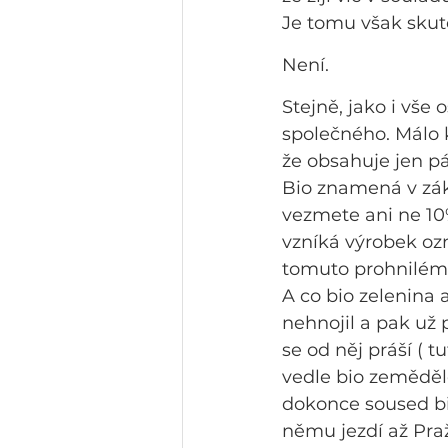
Je tomu však skut
Není.
Stejně, jako i vše o
společného. Málo k
že obsahuje jen pá
Bio znamená v zák
vezmete ani ne 10%
vzníká výrobek ozn
tomuto prohnilém
A co bio zelenina 
nehnojil a pak už 
se od něj práší ( 
vedle bio zemědělc
dokonce soused bio
němu jezdí až Pra