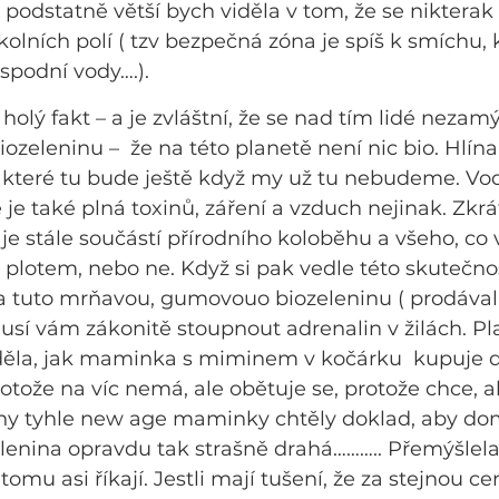
 podstatně větší bych viděla v tom, že se nikterak 
kolních polí ( tzv bezpečná zóna je spíš k smíchu, k
podní vody….).
 holý fakt – a je zvláštní, že se nad tím lidé nezamý
zeleninu –  že na této planetě není nic bio. Hlína
, které tu bude ještě když my už tu nebudeme. Vod
e je také plná toxinů, záření a vzduch nejinak. Zkrá
e stále součástí přírodního koloběhu a všeho, co 
plotem, nebo ne. Když si pak vedle této skutečnos
a tuto mrňavou, gumovouo biozeleninu ( prodávala 
sí vám zákonitě stoupnout adrenalin v žilách. Pl
děla, jak maminka s miminem v kočárku  kupuje 
ože na víc nemá, ale obětuje se, protože chce, aby
hny tyhle new age maminky chtěly doklad, aby 
zelenina opravdu tak strašně drahá……….. Přemýšlel
omu asi říkají. Jestli mají tušení, že za stejnou ce