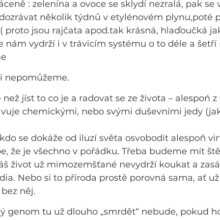
ráceně : zelenína a ovoce se sklydí nezralá, pak se
dozrávat několik týdnů v etylénovém plynu,poté p
 proto jsou rajčata apod.tak krásná, hlaďoučká ja
e nám vydrží i v trávicím systému o to déle a šetř
me
 si nepomůžeme.
ež jíst to co je a radovat se ze života – alespoń z
uje chemickými, nebo svými duševními jedy (jak
do se dokáže od iluzí světa osvobodit alespoň vir
, že je všechno v pořádku. Třeba budeme mít štěs
áš život už mimozemšťané nevydrží koukat a zasáh
ia. Nebo si to příroda prostě porovná sama, ať u
 bez něj.
ský genom tu už dlouho „smrdět“ nebude, pokud ho