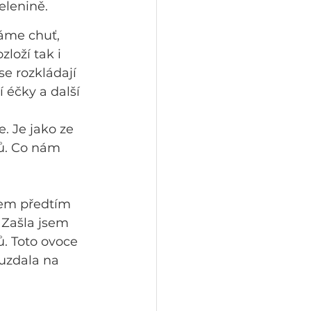
elenině.
áme chuť, 
loží tak i 
e rozkládají 
éčky a další 
 Je jako ze 
tů. Co nám 
sem předtím 
 Zašla jsem 
ů. Toto ovoce 
uzdala na 