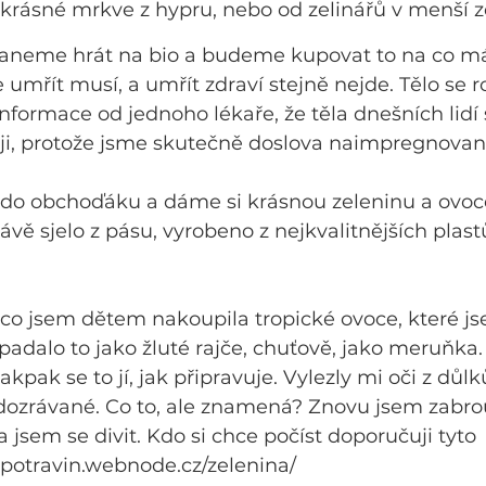
 krásné mrkve z hypru, nebo od zelinářů v menší z
staneme hrát na bio a budeme kupovat to na co m
umřít musí, a umřít zdraví stejně nejde. Tělo se roz
nformace od jednoho lékaře, že těla dnešních lidí s
i, protože jsme skutečně doslova naimpregnovaní 
 do obchoďáku a dáme si krásnou zeleninu a ovoce.
rávě sjelo z pásu, vyrobeno z nejkvalitnějších plas
 co jsem dětem nakoupila tropické ovoce, které j
padalo to jako žluté rajče, chuťově, jako meruňka.
akpak se to jí, jak připravuje. Vylezly mi oči z důlk
dozrávané. Co to, ale znamená? Znovu jsem zabro
a jsem se divit. Kdo si chce počíst doporučuji tyto 
apotravin.webnode.cz/zelenina/