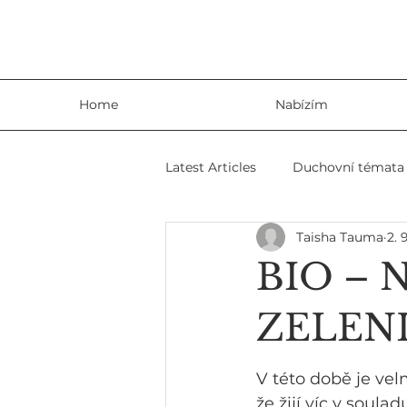
Home
Nabízím
Latest Articles
Duchovní témata
Taisha Tauma
2. 
Šamanizmus
Zábavné člán
BIO – 
ZELEN
V této době je velm
že žijí víc v soula