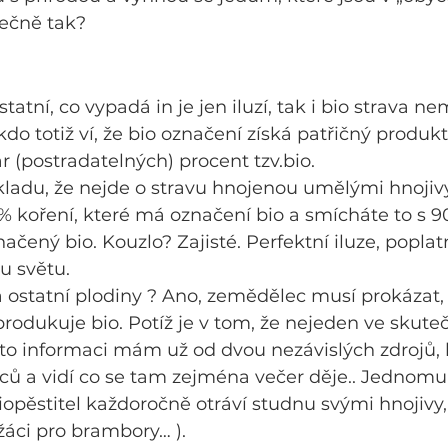
ečně tak?
statní, co vypadá in je jen iluzí, tak i bio strava ne
do totiž ví, že bio označení získá patřičný produkt
r (postradatelných) procent tzv.bio.
ladu, že nejde o stravu hnojenou umělými hnojiv
 koření, které má označení bio a smícháte to s 9
ačený bio. Kouzlo? Zajisté. Perfektní iluze, popla
u světu.
a ostatní plodiny ? Ano, zemědělec musí prokázat, 
produkuje bio. Potíž je v tom, že nejeden ve skuteč
tuto informaci mám už od dvou nezávislých zdrojů, k
ů a vidí co se tam zejména večer děje.. Jednomu z
pěstitel každoročně otráví studnu svými hnojivy, 
žáci pro brambory… ).