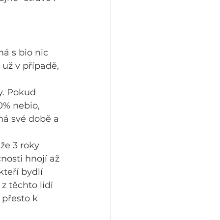
má s bio nic 
 už v případě, 
y. Pokud 
0% nebio, 
tná své době a 
že 3 roky 
nosti hnojí až 
teří bydlí 
 těchto lidí 
přesto k 