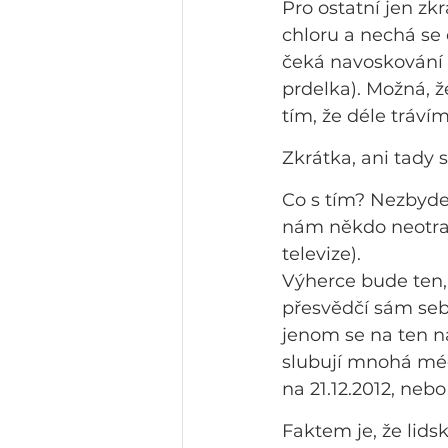
Pro ostatní jen zk
chloru a nechá se 
čeká navoskování (
prdelka). Možná, ž
tím, že déle tráví
Zkrátka, ani tady
Co s tím? Nezbyde n
nám někdo neotrav
televize).
Výherce bude ten,k
přesvědčí sám sebe
jenom se na ten n
slubují mnohá méd
na 21.12.2012, nebo
Faktem je, že lid