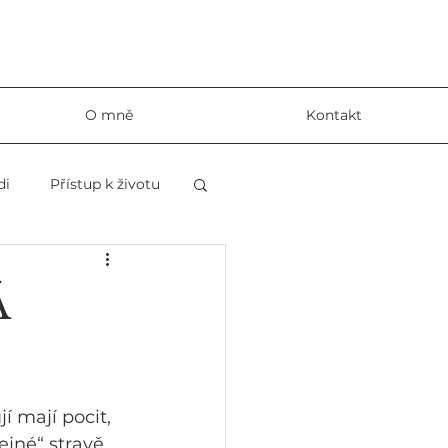
O mně
Kontakt
di
Přístup k životu
Á
í mají pocit, 
jné“ stravě . 