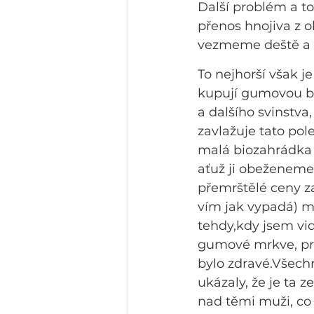
Další problém a to
přenos hnojiva z o
vezmeme deště a s
To nejhorší však je
kupují gumovou bio
a dalšího svinstva
zavlažuje tato pol
malá biozahrádka j
aťuž ji obeženeme 
přemrštělé ceny z
vím jak vypadá) mu
tehdy,kdy jsem vi
gumové mrkve, prot
bylo zdravé.Všec
ukázaly, že je ta 
nad těmi muži, co t