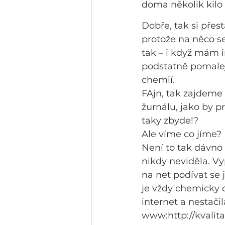
doma několik kilo
Dobře, tak si pře
protože na něco se 
tak – i když mám i
podstatně pomalej
chemií.
FAjn, tak zajdeme
žurnálu, jako by p
taky zbyde!?
Ale víme co jíme?
Není to tak dávno
nikdy neviděla. Vy
na net podívat se j
je vždy chemicky 
internet a nestačil
www:http://kvalit