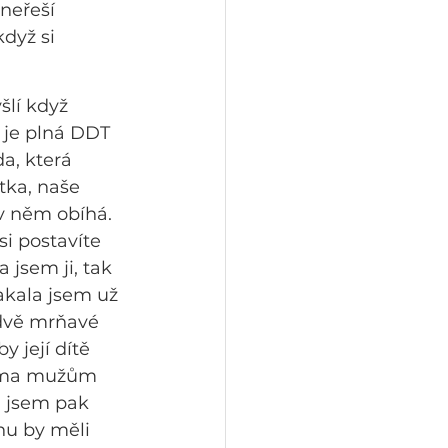
neřeší 
dyž si 
šlí když 
 je plná DDT 
a, která 
tka, naše 
v něm obíhá. 
i postavíte 
jsem ji, tak 
akala jsem už 
dvě mrňavé 
 její dítě 
doma mužům 
a jsem pak 
nu by měli 