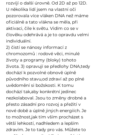
rozvíjí o další úrovně. Od 2D až po 12D.
U několika lidí jsem na vlastní oči
pozorovala více vláken DNA než máme
oficiálně a tato vlákna se měla, při
aktivaci, čile k světu. Vidím co se v
člověku odehrává a je to opravdu velmi
individuální.
2) čistí se nánosy informací z
chromozomů : rodové věci, minulé
životy a programy (bloky) tohoto
života. 3) opravují se předlohy DNA,tedy
dochází k pozvolné obnově úplně
původního stavu,od zdraví až po plné
uvědomění si božskosti. K tomu
dochází tak,aby konkrétní jedinec
nezkolaboval. Jsou to změny drobné a
přesto zásadní pro rozvoj a přežití v
nové době a úplně jiných energiích. Je
to možnost,jak tím vším procházet s
větší lehkostí, nadhledem a lepším
zdravím. Je to tady pro vás. Můžete to