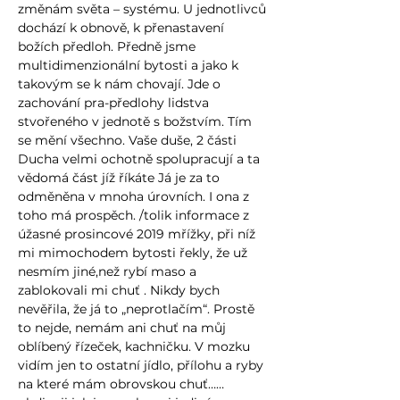
změnám světa – systému. U jednotlivců
dochází k obnově, k přenastavení
božích předloh. Předně jsme
multidimenzionální bytosti a jako k
takovým se k nám chovají. Jde o
zachování pra-předlohy lidstva
stvořeného v jednotě s božstvím. Tím
se mění všechno. Vaše duše, 2 části
Ducha velmi ochotně spolupracují a ta
vědomá část jíž říkáte Já je za to
odměněna v mnoha úrovních. I ona z
toho má prospěch. /tolik informace z
úžasné prosincové 2019 mřížky, při níž
mi mimochodem bytosti řekly, že už
nesmím jiné,než rybí maso a
zablokovali mi chuť . Nikdy bych
nevěřila, že já to „neprotlačím“. Prostě
to nejde, nemám ani chuť na můj
oblíbený řízeček, kachničku. V mozku
vidím jen to ostatní jídlo, přílohu a ryby
na které mám obrovskou chuť……