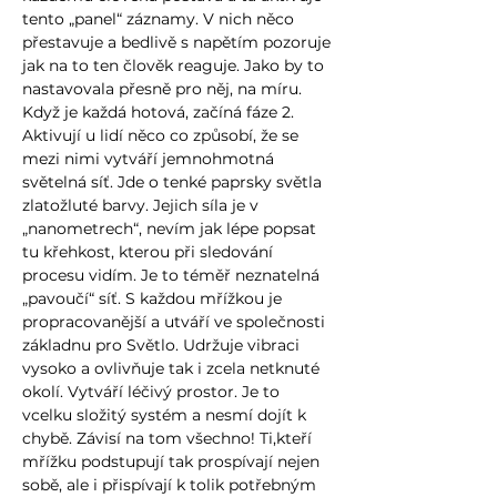
tento „panel“ záznamy. V nich něco
přestavuje a bedlivě s napětím pozoruje
jak na to ten člověk reaguje. Jako by to
nastavovala přesně pro něj, na míru.
Když je každá hotová, začíná fáze 2.
Aktivují u lidí něco co způsobí, že se
mezi nimi vytváří jemnohmotná
světelná síť. Jde o tenké paprsky světla
zlatožluté barvy. Jejich síla je v
„nanometrech“, nevím jak lépe popsat
tu křehkost, kterou při sledování
procesu vidím. Je to téměř neznatelná
„pavoučí“ síť. S každou mřížkou je
propracovanější a utváří ve společnosti
základnu pro Světlo. Udržuje vibraci
vysoko a ovlivňuje tak i zcela netknuté
okolí. Vytváří léčivý prostor. Je to
vcelku složitý systém a nesmí dojít k
chybě. Závisí na tom všechno! Ti,kteří
mřížku podstupují tak prospívají nejen
sobě, ale i přispívají k tolik potřebným