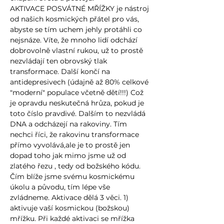
AKTIVACE POSVÁTNÉ MŘÍŽKY je nástroj
od našich kosmických přátel pro vás,
abyste se tím uchem jehly protáhli co
nejsnáze. Víte, že mnoho lidí odchází
dobrovolně vlastní rukou, už to prostě
nezvládají ten obrovský tlak
transformace. Další končí na
antidepresivech (údajně až 80% celkové
"moderní" populace včetně dětí!!!) Což
je opravdu neskutečná hrůza, pokud je
toto číslo pravdivé. Dalším to nezvládá
DNA a odcházejí na rakoviny. Tím
nechci říci, že rakovinu transformace
přímo vyvolává,ale je to prostě jen
dopad toho jak mimo jsme už od
zlatého řezu , tedy od božského kódu.
Čím blíže jsme svému kosmickému
úkolu a původu, tím lépe vše
zvládneme. Aktivace dělá 3 věci. 1)
aktivuje vaší kosmickou (božskou)
mřížku. Při každé aktivaci se mřížka