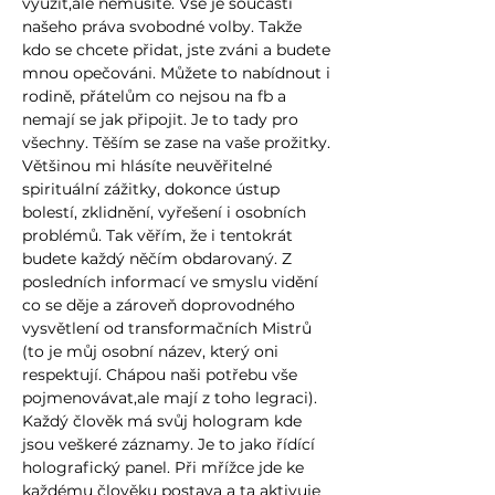
využít,ale nemusíte. Vše je součástí
našeho práva svobodné volby. Takže
kdo se chcete přidat, jste zváni a budete
mnou opečováni. Můžete to nabídnout i
rodině, přátelům co nejsou na fb a
nemají se jak připojit. Je to tady pro
všechny. Těším se zase na vaše prožitky.
Většinou mi hlásíte neuvěřitelné
spirituální zážitky, dokonce ústup
bolestí, zklidnění, vyřešení i osobních
problémů. Tak věřím, že i tentokrát
budete každý něčím obdarovaný. Z
posledních informací ve smyslu vidění
co se děje a zároveň doprovodného
vysvětlení od transformačních Mistrů
(to je můj osobní název, který oni
respektují. Chápou naši potřebu vše
pojmenovávat,ale mají z toho legraci).
Každý člověk má svůj hologram kde
jsou veškeré záznamy. Je to jako řídící
holografický panel. Při mřížce jde ke
každému člověku postava a ta aktivuje