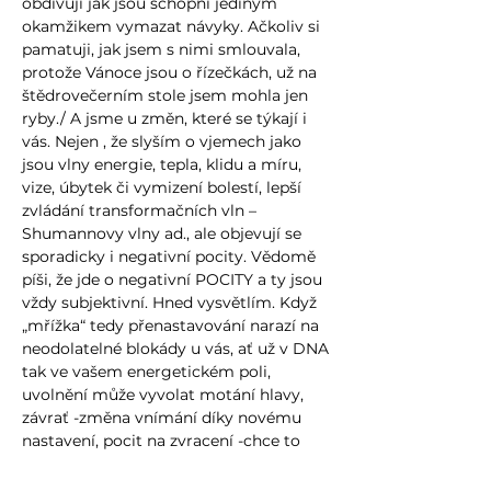
obdivuji jak jsou schopni jediným
okamžikem vymazat návyky. Ačkoliv si
pamatuji, jak jsem s nimi smlouvala,
protože Vánoce jsou o řízečkách, už na
štědrovečerním stole jsem mohla jen
ryby./ A jsme u změn, které se týkají i
vás. Nejen , že slyším o vjemech jako
jsou vlny energie, tepla, klidu a míru,
vize, úbytek či vymizení bolestí, lepší
zvládání transformačních vln –
Shumannovy vlny ad., ale objevují se
sporadicky i negativní pocity. Vědomě
píši, že jde o negativní POCITY a ty jsou
vždy subjektivní. Hned vysvětlím. Když
„mřížka“ tedy přenastavování narazí na
neodolatelné blokády u vás, ať už v DNA
tak ve vašem energetickém poli,
uvolnění může vyvolat motání hlavy,
závrať -změna vnímání díky novému
nastavení, pocit na zvracení -chce to
ven, strachy – jsou vaše a nelze je
neustále potlačovat, změna chutí – jako