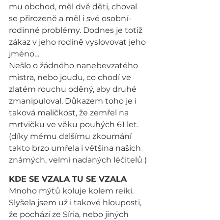
mu obchod, měl dvě děti, choval 
se přirozeně a měl i své osobní-
rodinné problémy. Dodnes je totiž 
zákaz v jeho rodině vyslovovat jeho 
jméno…
Nešlo o žádného nanebevzatého 
mistra, nebo joudu, co chodí ve 
zlatém rouchu oděný, aby druhé 
zmanipuloval. Důkazem toho je i 
taková maličkost, že zemřel na 
mrtvičku ve věku pouhých 61 let. 
(díky mému dalšímu zkoumání 
takto brzo umřela i většina našich 
známých, velmi nadaných léčitelů )
KDE SE VZALA TU SE VZALA
Mnoho mýtů koluje kolem reiki. 
Slyšela jsem už i takové hlouposti, 
že pochází ze Síria, nebo jiných 