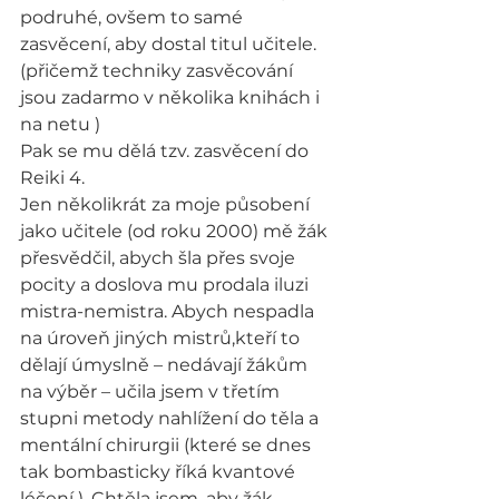
podruhé, ovšem to samé 
zasvěcení, aby dostal titul učitele.
(přičemž techniky zasvěcování 
jsou zadarmo v několika knihách i 
na netu )
Pak se mu dělá tzv. zasvěcení do 
Reiki 4.
Jen několikrát za moje působení 
jako učitele (od roku 2000) mě žák 
přesvědčil, abych šla přes svoje 
pocity a doslova mu prodala iluzi 
mistra-nemistra. Abych nespadla 
na úroveň jiných mistrů,kteří to 
dělají úmyslně – nedávají žákům 
na výběr – učila jsem v třetím 
stupni metody nahlížení do těla a 
mentální chirurgii (které se dnes 
tak bombasticky říká kvantové 
léčení ). Chtěla jsem, aby žák 