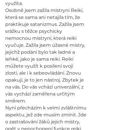
využita.
Osobně jsem zažila mistryni Reiki, 
která se sama ani netajila tím, že 
praktikuje satanizmus. Zažila jsem 
srážku s těžce psychicky 
nemocnou mistryní, která reiki 
vyučuje. Zažila jsem úžasné mistry, 
jejichž podání bylo tak ladné a 
lehké, jako je sama reiki. Reiki 
můžete využít k posílení svojí 
zlosti, ale i k sebeovládání. Znovu 
opakuji, je to jen nástroj. Zbytek je 
na vás. Do vás vchází univerzální, z 
vás vychází zaměřena určitým 
směrem.
Nyní přecházím k velmi zvláštnímu 
aspektu, jež zde musím zmínit. Jde 
o zastrašování žáků jejich mistry, 
opět v nepochopení funkce reiki, 