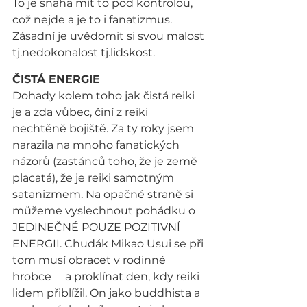
To je snaha mít to pod kontrolou, 
což nejde a je to i fanatizmus. 
Zásadní je uvědomit si svou malost 
tj.nedokonalost tj.lidskost.
ČISTÁ ENERGIE
Dohady kolem toho jak čistá reiki 
je a zda vůbec, činí z reiki 
nechtěně bojiště. Za ty roky jsem 
narazila na mnoho fanatických 
názorů (zastánců toho, že je země 
placatá), že je reiki samotným 
satanizmem. Na opačné straně si 
můžeme vyslechnout pohádku o 
JEDINEČNÉ POUZE POZITIVNÍ 
ENERGII. Chudák Mikao Usui se při 
tom musí obracet v rodinné 
hrobce     a proklínat den, kdy reiki 
lidem přiblížil. On jako buddhista a 