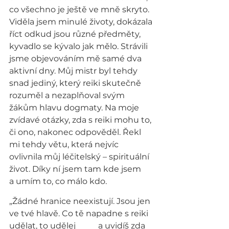
co všechno je ještě ve mně skryto. 
Viděla jsem minulé životy, dokázala 
říct odkud jsou různé předměty, 
kyvadlo se kývalo jak mělo. Strávili 
jsme objevováním mě samé dva 
aktivní dny. Můj mistr byl tehdy 
snad jediný, který reiki skutečně 
rozuměl a nezaplňoval svým 
žákům hlavu dogmaty. Na moje 
zvídavé otázky, zda s reiki mohu to, 
či ono, nakonec odpověděl. Řekl 
mi tehdy větu, která nejvíc 
ovlivnila můj léčitelský – spirituální 
život. Díky ní jsem tam kde jsem      
a umím to, co málo kdo.
„Žádné hranice neexistují. Jsou jen 
ve tvé hlavě. Co tě napadne s reiki 
udělat, to udělej           a uvidíš zda 