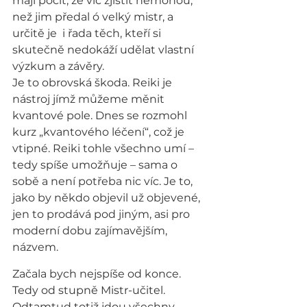
mají pocit, že víc zjistit nemohou, 
než jim předal ó velký mistr, a 
určitě je  i řada těch, kteří si 
skutečně nedokáží udělat vlastní 
výzkum a závěry.
Je to obrovská škoda. Reiki je 
nástroj jímž můžeme měnit 
kvantové pole. Dnes se rozmohl 
kurz „kvantového léčení“, což je 
vtipné. Reiki tohle všechno umí – 
tedy spíše umožňuje – sama o 
sobě a není potřeba nic víc. Je to, 
jako by někdo objevil už objevené, 
jen to prodává pod jiným, asi pro 
moderní dobu zajímavějším, 
názvem.
Začala bych nejspíše od konce. 
Tedy od stupně Mistr-učitel. 
Odtamtud totiž jdou všechny 