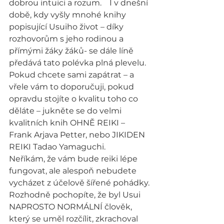
dobrou intuici a rozum.    I v dnešní 
době, kdy vyšly mnohé knihy 
popisující Usuiho život – díky 
rozhovorům s jeho rodinou a 
přímými žáky žáků- se dále líně 
předává tato polévka plná plevelu.
Pokud chcete sami zapátrat – a 
vřele vám to doporučuji, pokud 
opravdu stojíte o kvalitu toho co 
děláte – jukněte se do velmi 
kvalitních knih OHNĚ REIKI – 
Frank Arjava Petter, nebo JIKIDEN 
REIKI Tadao Yamaguchi.
Neříkám, že vám bude reiki lépe 
fungovat, ale alespoň nebudete 
vycházet z účelově šířené pohádky.
Rozhodně pochopíte, že byl Usui 
NAPROSTO NORMÁLNÍ člověk, 
který se uměl rozčílit, zkrachoval 