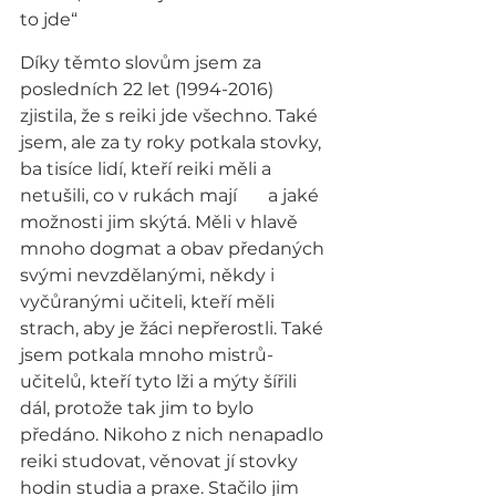
to jde“
Díky těmto slovům jsem za 
posledních 22 let (1994-2016) 
zjistila, že s reiki jde všechno. Také 
jsem, ale za ty roky potkala stovky, 
ba tisíce lidí, kteří reiki měli a 
netušili, co v rukách mají       a jaké 
možnosti jim skýtá. Měli v hlavě 
mnoho dogmat a obav předaných 
svými nevzdělanými, někdy i 
vyčůranými učiteli, kteří měli 
strach, aby je žáci nepřerostli. Také 
jsem potkala mnoho mistrů-
učitelů, kteří tyto lži a mýty šířili 
dál, protože tak jim to bylo 
předáno. Nikoho z nich nenapadlo 
reiki studovat, věnovat jí stovky 
hodin studia a praxe. Stačilo jim 