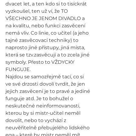
dvacet let, a ten kdo si to tisíckrát 
vyzkoušel, ten už ví, že TO 
VŠECHNO JE JENOM DIVADLO a 
na kvalitu, nebo funkci zasvěcení 
nemá vliv. Co linie, co učitel (a jeho 
tajné zasvěcovací techniky) to 
naprosto jiné přístupy, jiná místa, 
která se tzv.zasvěcují a to zcela jiné 
symboly. Přesto to VŽDYCKY 
FUNGUJE.
Najdou se samozřejmě tací, co si 
ve své drzosti dovolí tvrdit, že jen 
jejich zasvěcení je to pravé a jediné 
funguje atd. Je to bohužel o 
neskutečné neinformovanosti, 
kterou by si mistr-učitel neměl 
dovolit, nebo to vychází z 
neuvěřitelně přebujelého lidského 
ega – které by mistr neměl mít 