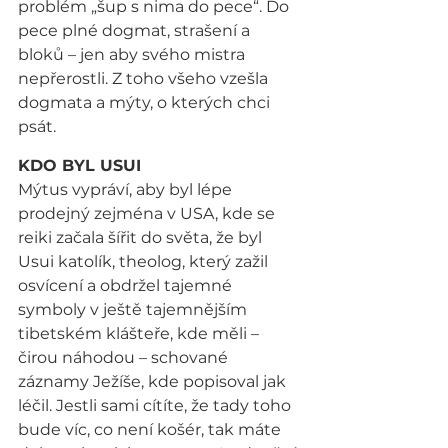
problém „šup s nima do pece“. Do 
pece plné dogmat, strašení a 
bloků – jen aby svého mistra 
nepřerostli. Z toho všeho vzešla 
dogmata a mýty, o kterých chci 
psát.
KDO BYL USUI
Mýtus vypráví, aby byl lépe 
prodejný zejména v USA, kde se 
reiki začala šířit do světa, že byl 
Usui katolík, theolog, který zažil 
osvícení a obdržel tajemné 
symboly v ještě tajemnějším 
tibetském klášteře, kde měli – 
čirou náhodou – schované 
záznamy Ježíše, kde popisoval jak 
léčil. Jestli sami cítíte, že tady toho 
bude víc, co není košér, tak máte 