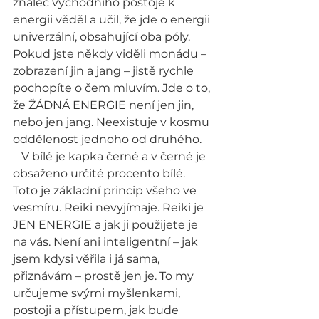
znalec východního postoje k 
energii věděl a učil, že jde o energii 
univerzální, obsahující oba póly. 
Pokud jste někdy viděli monádu – 
zobrazení jin a jang – jistě rychle 
pochopíte o čem mluvím. Jde o to, 
že ŽÁDNÁ ENERGIE není jen jin, 
nebo jen jang. Neexistuje v kosmu 
oddělenost jednoho od druhého.    
   V bílé je kapka černé a v černé je 
obsaženo určité procento bílé. 
Toto je základní princip všeho ve 
vesmíru. Reiki nevyjímaje. Reiki je 
JEN ENERGIE a jak ji použijete je 
na vás. Není ani inteligentní – jak 
jsem kdysi věřila i já sama, 
přiznávám – prostě jen je. To my 
určujeme svými myšlenkami, 
postoji a přístupem, jak bude 