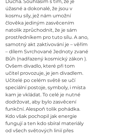
Ducha. Souhlasím s tím, že je 
úžasné a dokonalé, že jsou v 
kosmu síly, jež nám umožní 
člověka jediným zasvěcením 
natolik zprůchodnit, že je sám 
prostředníkem pro tuto sílu. A ano, 
samotný akt zaktivování je – věřím 
– dílem Svrchované Jednoty zvané 
Bůh (nadřazený kosmický zákon ). 
Ovšem divadlo, které při tom 
učitel provozuje, je jen divadlem. 
Učitelé po celém světě se učí 
speciální postoje, symboly, i místa 
kam je vkládat. To celé je nutné 
dodržovat, aby bylo zasvěcení 
funkční. Alespoň tolik pohádka. 
Kdo však pochopil jak energie 
fungují a ten kdo sbíral materiály 
od všech světových linií přes 