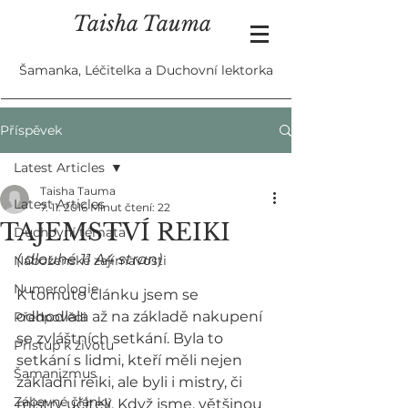
Taisha Tauma
Šamanka, Léčitelka a Duchovní lektorka
Příspěvek
Latest Articles
Taisha Tauma
Latest Articles
7. 11. 2016
Minut čtení: 22
TAJEMSTVÍ REIKI
Duchovní témata
( dlouhé 11 A4 stran)
Náboženské zajímavosti
Numerologie
K tomuto článku jsem se 
odhodlala až na základě nakupení 
Předpovědi
se zvláštních setkání. Byla to 
Přístup k životu
setkání s lidmi, kteří měli nejen 
Šamanizmus
základní reiki, ale byli i mistry, či 
Zábavné články
mistry učiteli. Když jsme, většinou 