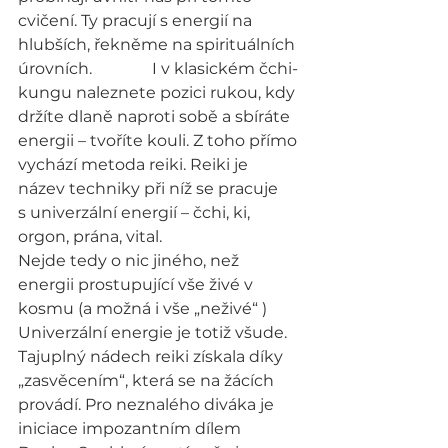
cvičení. Ty pracují s energií na 
hlubších, řekněme na spirituálních 
úrovních.               I v klasickém čchi-
kungu naleznete pozici rukou, kdy 
držíte dlaně naproti sobě a sbíráte 
energii – tvoříte kouli. Z toho přímo 
vychází metoda reiki. Reiki je 
název techniky při níž se pracuje     
s univerzální energií – čchi, ki, 
orgon, prána, vital.
Nejde tedy o nic jiného, než 
energii prostupující vše živé v 
kosmu (a možná i vše „neživé“ ) 
Univerzální energie je totiž všude.
Tajuplný nádech reiki získala díky 
„zasvěcením“, která se na žácích 
provádí. Pro neznalého diváka je 
iniciace impozantním dílem 