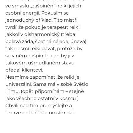
ve smyslu „zašpinění“ reiki jejich 
osobní energií. Pokusím se 
jednoduchý příklad. Tito mistři 
tvrdí, že pokud je terapeut reiki 
jakkoliv disharmonický (třeba 
bolavá záda, špatná nálada, únava) 
tak nesmí reiki dávat, protože by 
se v něm zašpinila a on by ji v 
takovém ušmudlaném stavu 
předal klientovi.
Nesmíme zapomínat, že reiki je 
univerzální. Sama má v sobě Světlo 
i Tmu. (opět připomínám – stejně 
jako všechno ostatní v kosmu ) 
Chvíli nad tím přemýšlejte a 
teprve poté čtěte prosím dál.
Reiki tedy v této podobě prochází 
systémem člověka a ano, zdálo by 