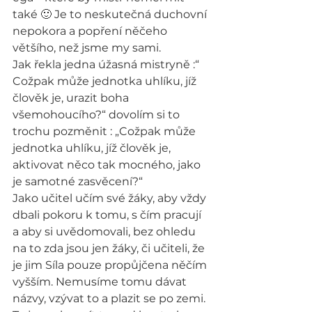
také 🙂 Je to neskutečná duchovní 
nepokora a popření něčeho 
většího, než jsme my sami.
Jak řekla jedna úžasná mistryně :“ 
Cožpak může jednotka uhlíku, jíž 
člověk je, urazit boha 
všemohoucího?“ dovolím si to 
trochu pozměnit : „Cožpak může 
jednotka uhlíku, jíž člověk je, 
aktivovat něco tak mocného, jako 
je samotné zasvěcení?“
Jako učitel učím své žáky, aby vždy 
dbali pokoru k tomu, s čím pracují 
a aby si uvědomovali, bez ohledu 
na to zda jsou jen žáky, či učiteli, že 
je jim Síla pouze propůjčena něčím 
vyšším. Nemusíme tomu dávat 
názvy, vzývat to a plazit se po zemi. 