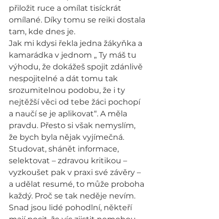
přiložit ruce a omílat tisíckrát 
omílané. Díky tomu se reiki dostala 
tam, kde dnes je.
Jak mi kdysi řekla jedna žákyňka a 
kamarádka v jednom „ Ty máš tu 
výhodu, že dokážeš spojit zdánlivě 
nespojitelné a dát tomu tak 
srozumitelnou podobu, že i ty 
nejtěžší věci od tebe žáci pochopí 
a naučí se je aplikovat“. A měla 
pravdu. Přesto si však nemyslím, 
že bych byla nějak vyjímečná. 
Studovat, shánět informace, 
selektovat – zdravou kritikou – 
vyzkoušet pak v praxi své závěry – 
a udělat resumé, to může proboha 
každý. Proč se tak neděje nevím. 
Snad jsou lidé pohodlní, někteří 