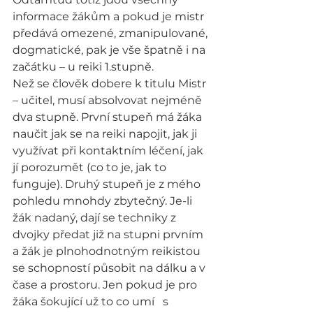
informace žákům a pokud je mistr 
předává omezené, zmanipulované, 
dogmatické, pak je vše špatně i na 
začátku – u reiki 1.stupně.
Než se člověk dobere k titulu Mistr 
– učitel, musí absolvovat nejméně 
dva stupně. První stupeň má žáka 
naučit jak se na reiki napojit, jak ji 
využívat při kontaktním léčení, jak 
jí porozumět (co to je, jak to 
funguje). Druhý stupeň je z mého 
pohledu mnohdy zbytečný. Je-li 
žák nadaný, dají se techniky z 
dvojky předat již na stupni prvním 
a žák je plnohodnotným reikistou 
se schopností působit na dálku a v 
čase a prostoru. Jen pokud je pro 
žáka šokující už to co umí   s 