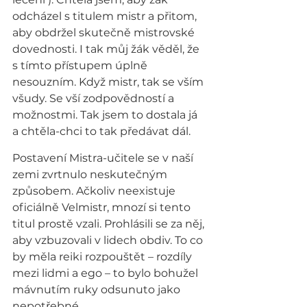
odcházel s titulem mistr a přitom, 
aby obdržel skutečně mistrovské 
dovednosti. I tak můj žák věděl, že 
s tímto přístupem úplně 
nesouzním. Když mistr, tak se vším 
všudy. Se vší zodpovědností a 
možnostmi. Tak jsem to dostala já 
a chtěla-chci to tak předávat dál.
Postavení Mistra-učitele se v naší 
zemi zvrtnulo neskutečným 
způsobem. Ačkoliv neexistuje 
oficiálně Velmistr, mnozí si tento 
titul prostě vzali. Prohlásili se za něj, 
aby vzbuzovali v lidech obdiv. To co 
by měla reiki rozpouštět – rozdíly 
mezi lidmi a ego – to bylo bohužel 
mávnutím ruky odsunuto jako 
nepotřebné.