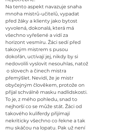
Na tento aspekt navazuje snaha 
mnoha mistrů-učitelů, vypadat 
před žáky a klienty jako bytost 
vyvolená, dokonalá, která má 
všechno vyřešené a vidí za 
horizont vesmíru. Žáci sedí před 
takovým mistrem s pusou 
dokořán, uctívají jej, nikdy by si 
nedovolili vyslovit nesouhlas, natož 
 o slovech a činech mistra 
přemýšlet. Nevidí, že je mistr 
obyčejným člověkem, protože on 
přijal schválně masku nadlidskosti. 
To je, z mého pohledu, snad to 
nejhorší co se může stát. Žáci od 
takového kuliferdy přijímají 
nekriticky všechno co řekne a tak 
mu skáčou na lopatu. Pak už není 