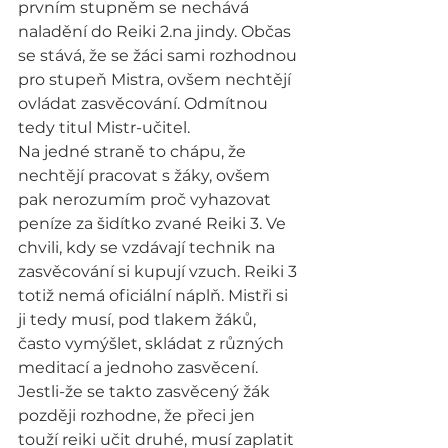
prvním stupněm se nechává 
naladění do Reiki 2.na jindy. Občas 
se stává, že se žáci sami rozhodnou 
pro stupeň Mistra, ovšem nechtějí 
ovládat zasvěcování. Odmítnou 
tedy titul Mistr-učitel.
Na jedné straně to chápu, že 
nechtějí pracovat s žáky, ovšem 
pak nerozumím proč vyhazovat 
peníze za šidítko zvané Reiki 3. Ve 
chvili, kdy se vzdávají technik na 
zasvěcování si kupují vzuch. Reiki 3 
totiž nemá oficiální náplň. Mistři si 
ji tedy musí, pod tlakem žáků, 
často vymýšlet, skládat z různých 
meditací a jednoho zasvěcení. 
Jestli-že se takto zasvěcený žák 
později rozhodne, že přeci jen 
touží reiki učit druhé, musí zaplatit 