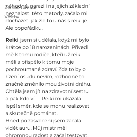
náhodně, narazili na jejich základní 
Ženské témata
neznalosti této metody, začalo mi 
Věštby
docházet, jak zlé to u nás s reiki je. 
Ale popořádku.
Reiki 
jsem si udělala, když mi bylo 
krátce po 18 narozeninách. Přivedli 
mě k tomu rodiče, kteří už reiki 
měli a přispělo k tomu moje 
pochroumané zdraví. Zda to bylo 
řízení osudu nevím, rozhodně to 
značně změnilo mou životní dráhu. 
Chtěla jsem jít na zdravotní sestru 
a pak kdo ví…….Reiki mi ukázala 
lepší směr, kde se mohu realizovat 
a skutečně pomáhat.
Hned po zasvěcení jsem začala 
vidět auru. Můj mistr měl 
ohromnou radost a začal testovat,  