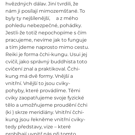
hvězdných dálav. Jiní tvrdili, že 
nám ji posílají mimozemšťané. To 
byly ty nejšílenější,     a z mého 
pohledu nebezpečné, pohádky. 
Jestli-že totiž nepochopíme s čím 
pracujeme, nevíme jak to funguje 
a tím jdeme naprosto mimo cestu.
Reiki je forma čchi-kungu. Usui jej 
cvičil, jako správný buddhista toto 
cvičení znal a praktikoval. Čchi-
kung má dvě formy. Vnější a 
vnitřní. Vnější to jsou cviky- 
pohyby, které provádíme. Těmi 
cviky zaopatřujeme svoje fyzické 
tělo a umožňujeme proudění čchi 
(ki ) skrze meridiány. Vnitřní čchi-
kung jsou řekněme vnitřní cviky- 
tedy představy, vize – které 
probíhají uvnitř nás při tomto 