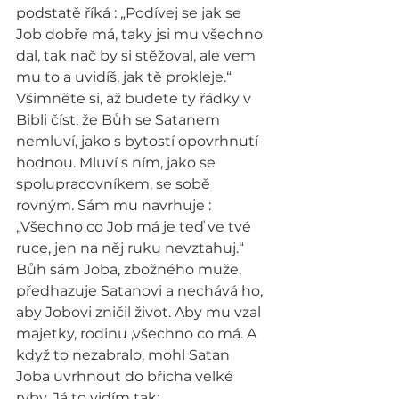
podstatě říká : „Podívej se jak se 
Job dobře má, taky jsi mu všechno 
dal, tak nač by si stěžoval, ale vem 
mu to a uvidíš, jak tě prokleje.“ 
Všimněte si, až budete ty řádky v 
Bibli číst, že Bůh se Satanem 
nemluví, jako s bytostí opovrhnutí 
hodnou. Mluví s ním, jako se 
spolupracovníkem, se sobě 
rovným. Sám mu navrhuje : 
„Všechno co Job má je teď ve tvé 
ruce, jen na něj ruku nevztahuj.“ 
Bůh sám Joba, zbožného muže, 
předhazuje Satanovi a nechává ho, 
aby Jobovi zničil život. Aby mu vzal 
majetky, rodinu ,všechno co má. A 
když to nezabralo, mohl Satan 
Joba uvrhnout do břicha velké 
ryby. Já to vidím tak: