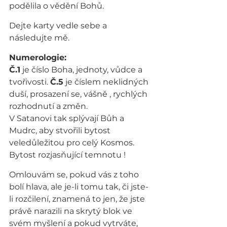
podělila o vědění Bohů.
Dejte karty vedle sebe a 
následujte mě.
Numerologie:
Č.1
 je číslo Boha, jednoty, vůdce a 
tvořivosti. 
Č.5
 je číslem neklidných 
duší, prosazení se, vášně , rychlých 
rozhodnutí a změn.
V Satanovi tak splývají Bůh a 
Mudrc, aby stvořili bytost 
veledůležitou pro celý Kosmos. 
Bytost rozjasňující temnotu !
Omlouvám se, pokud vás z toho 
bolí hlava, ale je-li tomu tak, či jste-
li rozčilení, znamená to jen, že jste 
právě narazili na skrytý blok ve 
svém myšlení a pokud vytrváte, 