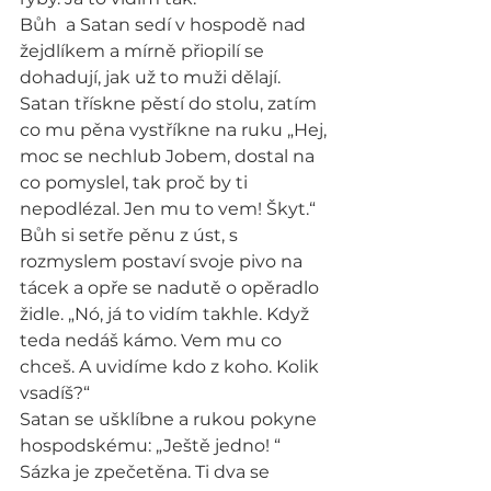
Bůh  a Satan sedí v hospodě nad 
žejdlíkem a mírně přiopilí se 
dohadují, jak už to muži dělají. 
Satan třískne pěstí do stolu, zatím 
co mu pěna vystříkne na ruku „Hej, 
moc se nechlub Jobem, dostal na 
co pomyslel, tak proč by ti 
nepodlézal. Jen mu to vem! Škyt.“
Bůh si setře pěnu z úst, s 
rozmyslem postaví svoje pivo na 
tácek a opře se nadutě o opěradlo 
židle. „Nó, já to vidím takhle. Když 
teda nedáš kámo. Vem mu co 
chceš. A uvidíme kdo z koho. Kolik 
vsadíš?“
Satan se ušklíbne a rukou pokyne 
hospodskému: „Ještě jedno! “
Sázka je zpečetěna. Ti dva se 