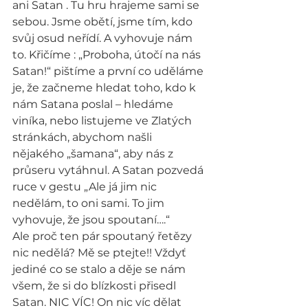
ani Satan . Tu hru hrajeme sami se 
sebou. Jsme obětí, jsme tím, kdo 
svůj osud neřídí. A vyhovuje nám 
to. Křičíme : „Proboha, útočí na nás 
Satan!“ pištíme a první co uděláme 
je, že začneme hledat toho, kdo k 
nám Satana poslal – hledáme 
viníka, nebo listujeme ve Zlatých 
stránkách, abychom našli 
nějakého „šamana“, aby nás z 
průseru vytáhnul. A Satan pozvedá 
ruce v gestu „Ale já jim nic 
nedělám, to oni sami. To jim 
vyhovuje, že jsou spoutaní….“
Ale proč ten pár spoutaný řetězy 
nic nedělá? Mě se ptejte!! Vždyť 
jediné co se stalo a děje se nám 
všem, že si do blízkosti přisedl 
Satan. NIC VÍC! On nic víc dělat 