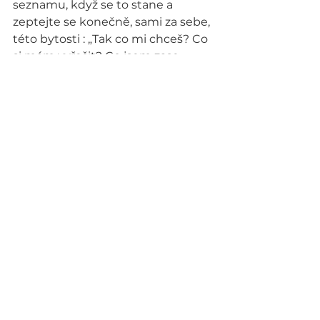
seznamu, když se to stane a 
zeptejte se konečně, sami za sebe, 
této bytosti : „Tak co mi chceš? Co 
si mám vyřešit? Co jsem zase 
zvrzal/a?“
A naslouchejte. Vždycky vám 
odpoví. Je jen otázka, zda chcete 
odpověď slyšet……to už je druhá 
strana mince. Někdy prostě 
nechceme vědět , co je u nás tak 
špatně. Nejsem jiná. Jsme takoví 
všichni. Bojíme se, že to 
nezvládneme ustát, že to bude 
nad naše síly, nebo se prostě jen 
bojíme o svůj klid ( který nám 
momentálně vyhovuje ) Jsme 
pokrytci už od narození. Ale 
nemusí to tak zůstat.
Potkáte-li Satana, nezapomeňte 