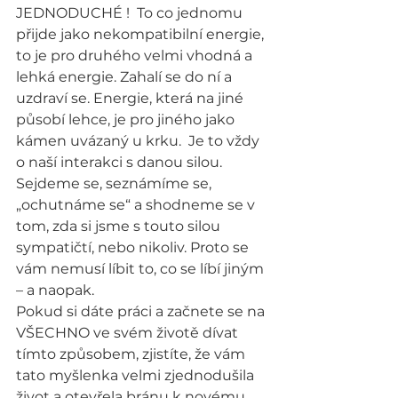
JEDNODUCHÉ !  To co jednomu 
přijde jako nekompatibilní energie, 
to je pro druhého velmi vhodná a 
lehká energie. Zahalí se do ní a 
uzdraví se. Energie, která na jiné 
působí lehce, je pro jiného jako 
kámen uvázaný u krku.  Je to vždy 
o naší interakci s danou silou. 
Sejdeme se, seznámíme se, 
„ochutnáme se“ a shodneme se v 
tom, zda si jsme s touto silou 
sympatičtí, nebo nikoliv. Proto se 
vám nemusí líbit to, co se líbí jiným 
– a naopak.
Pokud si dáte práci a začnete se na 
VŠECHNO ve svém životě dívat 
tímto způsobem, zjistíte, že vám 
tato myšlenka velmi zjednodušila 
život a otevřela bránu k novému 