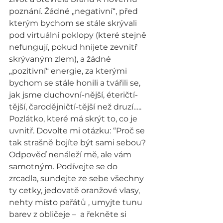
poznání. Žádné „negativní“, před 
kterým bychom se stále skrývali 
pod virtuální poklopy (které stejně 
nefungují, pokud hnijete zevnitř 
skrývaným zlem), a žádné 
„pozitivní“ energie, za kterými 
bychom se stále honili a tvářili se, 
jak jsme duchovní-nější, éteričtí-
tější, čarodějničtí-tější než druzí….. 
Pozlátko, které má skrýt to, co je 
uvnitř. Dovolte mi otázku: “Proč se 
tak strašně bojíte být sami sebou? 
Odpověď nenáleží mě, ale vám 
samotným. Podívejte se do 
zrcadla, sundejte ze sebe všechny 
ty cetky, jedovatě oranžové vlasy, 
nehty místo pařátů , umyjte tunu 
barev z obličeje –  a řekněte si 