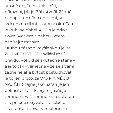
krásně obyčejní , tak lidští, 
přirození, jak je Bůh stvořil. Žádné 
panoptikum. Jen oni sami, se 
srdcem na dlani, jiskrou v oku. Tam 
je Bůh, ne ďábel. A Bůh je odívá 
svým Světlem a něhou , kterou 
nabízejí ostatním.
Druhou zásadní myšlenkou je, že 
ZLO NEEXISTUJE. Indiáni mají 
pravdu. Pokud se skutečně stane – 
a je to tak výjimečné – že se s vámi 
začne nějaká bytost pošťuchovat, 
je to jen proto, že VÁS MÁ NĚCO 
NAUČIT. Stejně jako Satan je jen 
pokušitel, ten, který rozjasňuje 
temnotu. Vaši temnotu. Tu, kterou 
tak pracně skrýváte – v sobě. J  
Přestaňte listovat v telefonním 