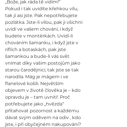
„Bože, jak ráda tě vidím!“
Pokud i tak uvidíte křehkou vílu, 
tak jí asi jste. Pak nepotřebujete 
pozlátka. Jste-li vílou, pak ji všichni 
uvidí ve vašem chování, i když 
budete v montérkách. Uvidí-li 
chováním šamanku, i když jste v 
riflích a botaskách, pak jste 
šamankou a bude-li vás svět 
vnímat díky vašim postojům jako 
starou čarodějnici, tak jste se tak 
narodila. Mág je mágem i ve 
flanelové košili. Největším 
objevem v životě člověka je – kdo 
opravdu je – tam uvnitř. Proč 
potřebujete jako „hvězda“ 
přitahovat pozornost a každému 
dávat svým oděvem na odiv , kdo 
jste, i při obyčejném nakupování? 