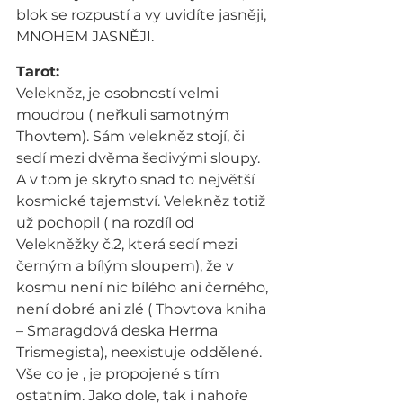
blok se rozpustí a vy uvidíte jasněji, 
MNOHEM JASNĚJI.
Tarot:
Velekněz, je osobností velmi 
moudrou ( neřkuli samotným 
Thovtem). Sám velekněz stojí, či 
sedí mezi dvěma šedivými sloupy. 
A v tom je skryto snad to největší 
kosmické tajemství. Velekněz totiž 
už pochopil ( na rozdíl od 
Velekněžky č.2, která sedí mezi 
černým a bílým sloupem), že v 
kosmu není nic bílého ani černého, 
není dobré ani zlé ( Thovtova kniha 
– Smaragdová deska Herma 
Trismegista), neexistuje oddělené. 
Vše co je , je propojené s tím 
ostatním. Jako dole, tak i nahoře 