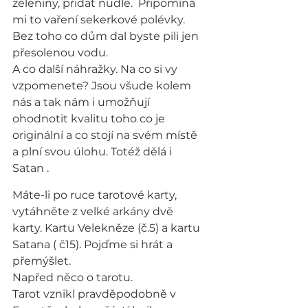
zeleniny, přidat nudle.  Připomíná 
mi to vaření sekerkové polévky. 
Bez toho co dům dal byste pili jen 
přesolenou vodu.
A co další náhražky. Na co si vy 
vzpomenete? Jsou všude kolem 
nás a tak nám i umožňují 
ohodnotit kvalitu toho co je 
originální a co stojí na svém místě 
a plní svou úlohu. Totéž dělá i 
Satan .
Máte-li po ruce tarotové karty, 
vytáhněte z velké arkány dvě 
karty. Kartu Velekněze (č.5) a kartu 
Satana ( č15). Pojďme si hrát a 
přemýšlet.
Napřed něco o tarotu.
Tarot vznikl pravděpodobně v 