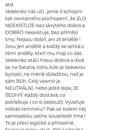
atd.
Velekněz nás učí , jsme-li schopni 
tak osvíceného pochopení , že ZLO 
NEEXISTUJE bez skrytého dobra a 
DOBRO neexistuje, bez příměsi 
tmy. Nejsou dobří, ani zlí andělé ! 
Jsou jen andělé a každý se setká s 
těmi anděly, kteří mu mají co dát. 
Velekněz otáčí hlavu doleva a dívá 
se na Satana, toho, kdo je laskavou 
bytostí, ne méně důležitou, než je 
sám Bůh. Celý vesmír je 
NEUTRÁLNÍ, nebo ještě lépe, JE 
ŠEDIVÝ. Každý dostává, co 
potřebuje ( co si zaslouží). Vyzařuje 
někdo temnotu? Pak se kolem něj 
samosebou začne soustředit tma ! 
To je přeci logické a přirozené. 
Nelze se tomu divit. Září z někoho 