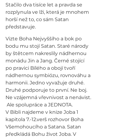
Stačilo dva tisíce let a pravda se 
rozplynula ve lži, která je mnohem 
horší než to, co sám Satan 
představuje.
Vizte Boha Nejvyššího a bok po 
bodu mu stojí Satan. Staré národy 
by štětcem nakreslily nádhernou 
monádu Jin a Jang. Černé stojící 
po pravici Bílého a obojí tvoří 
nádhernou symbiózu, rovnováhu a 
harmonii. Jedno vyvažuje druhé. 
Druhé podporuje to první. Ne boj. 
Ne vzájemná vřevnivost a nenávist. 
 Ale spolupráce a JEDNOTA.
V Bibli najdeme v knize Joba 1 
kapitola 7.-12.verš rozhovor Boha 
Všemohoucího a Satana. Satan 
předkládá Bohu život Joba. V 