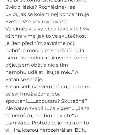
Světlo, láska? Rozhlédne-li se, 
uvidí, jak se kolem něj koncentruje 
Světlo. Vše je v rovnováze. 
Velekněz ví a vy přeci také víte ! My 
všichni víme, jak to ve skutečnosti 
je. Jen před tím zavíráme oči, 
neboť je mnohem snazší říci : „Já 
jsem tak hodná a takové zlo se mi 
děje, jsem oběť a nic s tím 
nemohu udělat, litujte mě…“ A 
Satan se směje.
Satan sedí na svém trůnu, pod ním 
se svíjí muž a žena, oba 
spoutaní………spoutaní? Skutečně? 
Ale Satan zvedá ruce v gestu „Já za 
to nemůžu, mě tím neviňte“ a 
usmívá se. Protože to je hra a on to 
ví. Hra, kterou nerozehrál ani Bůh, 