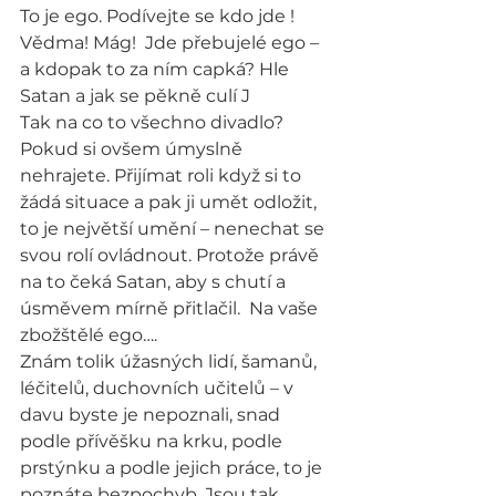
To je ego. Podívejte se kdo jde ! 
Vědma! Mág!  Jde přebujelé ego – 
a kdopak to za ním capká? Hle 
Satan a jak se pěkně culí J
Tak na co to všechno divadlo? 
Pokud si ovšem úmyslně 
nehrajete. Přijímat roli když si to 
žádá situace a pak ji umět odložit, 
to je největší umění – nenechat se 
svou rolí ovládnout. Protože právě 
na to čeká Satan, aby s chutí a 
úsměvem mírně přitlačil.  Na vaše 
zbožštělé ego….
Znám tolik úžasných lidí, šamanů, 
léčitelů, duchovních učitelů – v 
davu byste je nepoznali, snad 
podle přívěšku na krku, podle 
prstýnku a podle jejich práce, to je 
poznáte bezpochyb. Jsou tak 