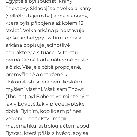
Egyptě a byl součástí knihy 
Thovtovy. Skládají se z velké arkány 
(velkého tajemství) a malé arkány, 
která byla připojena až kolem 15 
století. Velká arkána představuje 
spíše archetypy , zatím co malá 
arkána popisuje jednotlivé 
charaktery a situace.  V tarotu 
nemá žádná karta náhodné místo 
a číslo. Vše je složitě propojené, 
promyšlené a dotažené k 
dokonalosti, která není lidskému 
myšlení vlastní. Však sám Thowt 
(Tho´th) byl Bohem velmi ctěným 
jak v Egyptě,tak v předegyptské 
době. Byl tím, kdo lidem přinesl 
vědění – léčitelství, magii, 
matematiku, astrologii, čtení apod. 
Bytost, která přišla z hvězd, aby se 