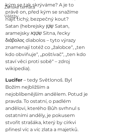
kým se tak skrýváme? A je to 
Ženské témata
právě on, před kým se snažíme 
Věštby
najít tichý, bezpečný kout?
Satan (hebrejsky שָׂטָן Satan, 
aramejsky שִׂטְנָא Sitna, řecky 
διάβολος diabolos – tyto výrazy 
znamenají totéž co „žalobce“, „ten 
kdo obviňuje“, „poštívač“, „ten kdo 
staví věci proti sobě“ – zdroj 
wikipedia).
Lucifer
 – tedy Světlonoš. Byl 
Božím nejbližším a 
nejoblíbenějším andělem. Potud je 
pravda. To ostatní, o padlém 
andělovi, kterého Bůh svrhnul s 
ostatními anděly, je pokusem 
stvořit strašáka, který by církvi 
přinesl víc a víc zlata a majetků.