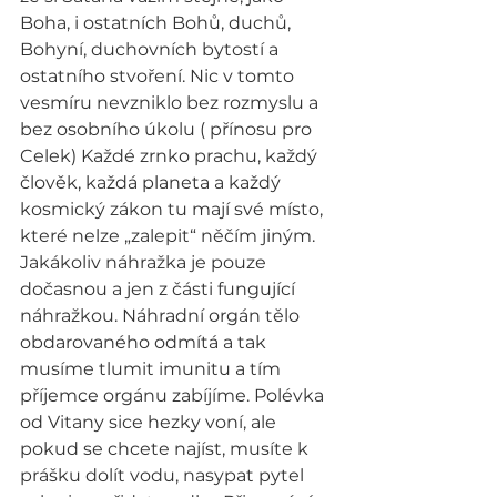
Boha, i ostatních Bohů, duchů, 
Bohyní, duchovních bytostí a 
ostatního stvoření. Nic v tomto 
vesmíru nevzniklo bez rozmyslu a 
bez osobního úkolu ( přínosu pro 
Celek) Každé zrnko prachu, každý 
člověk, každá planeta a každý 
kosmický zákon tu mají své místo, 
které nelze „zalepit“ něčím jiným.  
Jakákoliv náhražka je pouze 
dočasnou a jen z části fungující 
náhražkou. Náhradní orgán tělo 
obdarovaného odmítá a tak 
musíme tlumit imunitu a tím 
příjemce orgánu zabíjíme. Polévka 
od Vitany sice hezky voní, ale 
pokud se chcete najíst, musíte k 
prášku dolít vodu, nasypat pytel 