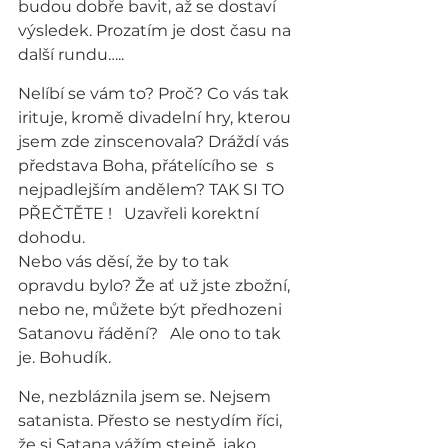
budou dobře bavit, až se dostaví 
výsledek. Prozatím je dost času na 
další rundu…..
Nelíbí se vám to? Proč? Co vás tak 
irituje, kromě divadelní hry, kterou 
jsem zde zinscenovala? Dráždí vás 
představa Boha, přátelícího se  s 
nejpadlejším andělem? TAK SI TO 
PŘEČTĚTE !   Uzavřeli korektní 
dohodu.
Nebo vás děsí, že by to tak 
opravdu bylo? Že ať už jste zbožní, 
nebo ne, můžete být předhozeni 
Satanovu řádění?   Ale ono to tak 
je. Bohudík.
Ne, nezbláznila jsem se. Nejsem 
satanista. Přesto se nestydím říci, 
že si Satana vážím stejně, jako 