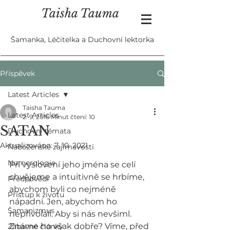
Taisha Tauma
Šamanka, Léčitelka a Duchovní lektorka
Příspěvek
Latest Articles
Taisha Tauma
Latest Articles
2. 9. 2016
Minut čtení: 10
SATAN
Duchovní témata
Aktualizováno:
7. 10. 2021
Náboženské zajímavosti
Numerologie
Při vyslovení jeho jména se celí 
chvějeme a intuitivně se hrbíme, 
Předpovědi
abychom byli co nejméně 
Přístup k životu
nápadní. Jen, abychom ho 
Šamanizmus
nepřivolali. Aby si nás nevšiml. 
Známe ho však dobře? Víme, před 
Zábavné články