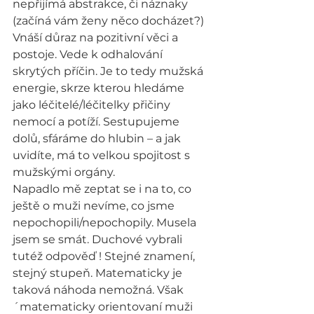
nepřijímá abstrakce, či náznaky 
(začíná vám ženy něco docházet?)
Vnáší důraz na pozitivní věci a 
postoje. Vede k odhalování 
skrytých příčin. Je to tedy mužská 
energie, skrze kterou hledáme 
jako léčitelé/léčitelky přičiny 
nemocí a potíží. Sestupujeme 
dolů, sfáráme do hlubin – a jak 
uvidíte, má to velkou spojitost s 
mužskými orgány.
Napadlo mě zeptat se i na to, co 
ještě o muži nevíme, co jsme 
nepochopili/nepochopily. Musela 
jsem se smát. Duchové vybrali 
tutéž odpověď ! Stejné znamení, 
stejný stupeň. Matematicky je 
taková náhoda nemožná. Však
´matematicky orientovaní muži 