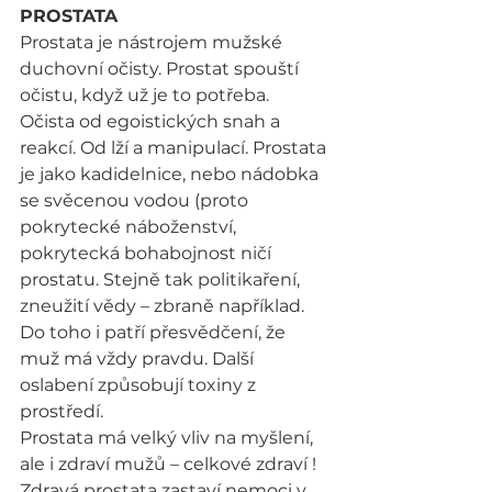
PROSTATA
Prostata je nástrojem mužské 
duchovní očisty. Prostat spouští 
očistu, když už je to potřeba. 
Očista od egoistických snah a 
reakcí. Od lží a manipulací. Prostata 
je jako kadidelnice, nebo nádobka 
se svěcenou vodou (proto 
pokrytecké náboženství, 
pokrytecká bohabojnost ničí 
prostatu. Stejně tak politikaření, 
zneužití vědy – zbraně například. 
Do toho i patří přesvědčení, že 
muž má vždy pravdu. Další 
oslabení způsobují toxiny z 
prostředí.
Prostata má velký vliv na myšlení, 
ale i zdraví mužů – celkové zdraví ! 
Zdravá prostata zastaví nemoci v 