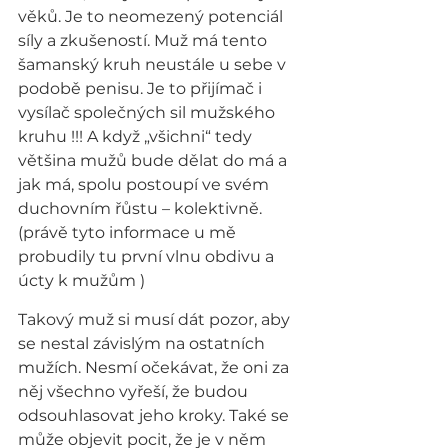
věků. Je to neomezený potenciál 
síly a zkušeností. Muž má tento 
šamanský kruh neustále u sebe v 
podobě penisu. Je to přijímač i 
vysílač společných sil mužského 
kruhu !!! A když „všichni“ tedy 
většina mužů bude dělat do má a 
jak má, spolu postoupí ve svém 
duchovním řůstu – kolektivně.
(právě tyto informace u mě 
probudily tu první vlnu obdivu a 
úcty k mužům )
Takový muž si musí dát pozor, aby 
se nestal závislým na ostatních 
mužích. Nesmí očekávat, že oni za 
něj všechno vyřeší, že budou 
odsouhlasovat jeho kroky. Také se 
může objevit pocit, že je v něm 