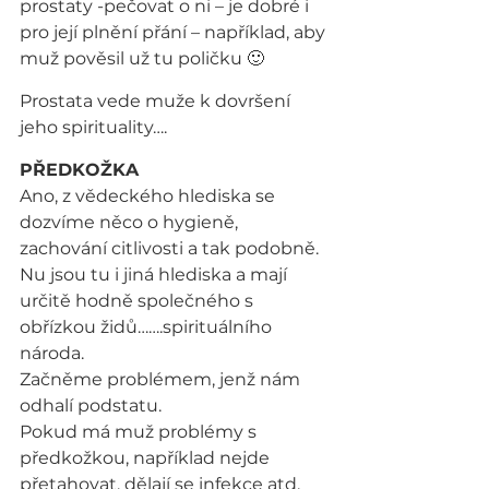
prostaty -pečovat o ni – je dobré i 
pro její plnění přání – například, aby 
muž pověsil už tu poličku 🙂
Prostata vede muže k dovršení 
jeho spirituality….
PŘEDKOŽKA
Ano, z vědeckého hlediska se 
dozvíme něco o hygieně, 
zachování citlivosti a tak podobně. 
Nu jsou tu i jiná hlediska a mají 
určitě hodně společného s 
obřízkou židů…….spirituálního 
národa.
Začněme problémem, jenž nám 
odhalí podstatu.
Pokud má muž problémy s 
předkožkou, například nejde 
přetahovat, dělají se infekce atd. 