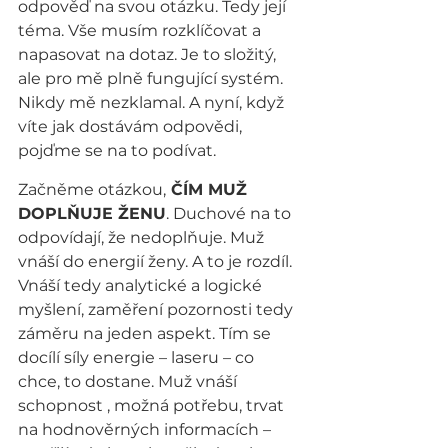
odpověď na svou otázku. Tedy její 
téma. Vše musím rozklíčovat a 
napasovat na dotaz. Je to složitý, 
ale pro mě plně fungující systém. 
Nikdy mě nezklamal. A nyní, když 
víte jak dostávám odpovědi, 
pojďme se na to podívat.
Začněme otázkou,
 ČÍM MUŽ 
DOPLŇUJE ŽENU
. Duchové na to 
odpovídají, že nedoplňuje. Muž 
vnáší do energií ženy. A to je rozdíl. 
Vnáší tedy analytické a logické 
myšlení, zaměření pozornosti tedy 
záměru na jeden aspekt. Tím se 
docílí síly energie – laseru – co 
chce, to dostane. Muž vnáší 
schopnost , možná potřebu, trvat 
na hodnověrných informacích – 