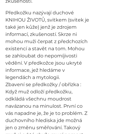
zkušeností.
Předkožku nazývají duchové 
KNIHOU ŽIVOTŮ, svitkem (svitek je 
také jen kůže) jenž je zdrojem 
informací, zkušeností. Skrze ni 
mohou muži čerpat z předchozích 
existencí a stavět na tom. Mohou 
se zahloubat do nepomíjivosti 
vědění. V předkožce jsou ukryté 
informace, jež hledáme v 
legendách a mytologii.
Zbavení se předkožky / obřízka :
Když muž odloží předkožku, 
odkládá všechnu moudrost 
navázanou na minulost. První co 
vás napadne je, že je to problém. Z 
duchovního hlediska jde možná 
jen o změnu směřování. Takový 