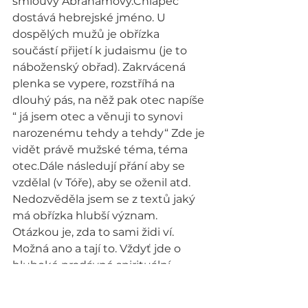
smlouvy Abrahámovy.Chlapec 
dostává hebrejské jméno. U 
dospělých mužů je obřízka 
součástí přijetí k judaismu (je to 
náboženský obřad). Zakrvácená 
plenka se vypere, rozstříhá na 
dlouhý pás, na něž pak otec napíše 
“ já jsem otec a věnuji to synovi 
narozenému tehdy a tehdy“ Zde je 
vidět právě mužské téma, téma 
otec.Dále následují přání aby se 
vzdělal (v Tóře), aby se oženil atd. 
Nedozvěděla jsem se z textů jaký 
má obřízka hlubší význam. 
Otázkou je, zda to sami židi ví. 
Možná ano a tají to. Vždyť jde o 
hluboké pradávné spirituální 
vědění. Určitě chlapce 
neobřezávají jen proto, aby založili 