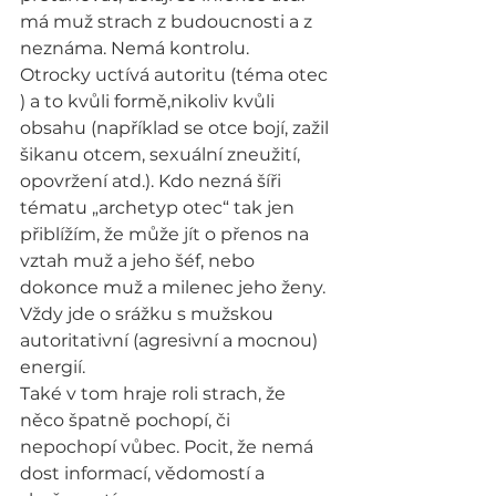
má muž strach z budoucnosti a z 
neznáma. Nemá kontrolu.
Otrocky uctívá autoritu (téma otec 
) a to kvůli formě,nikoliv kvůli 
obsahu (například se otce bojí, zažil 
šikanu otcem, sexuální zneužití, 
opovržení atd.). Kdo nezná šíři 
tématu „archetyp otec“ tak jen 
přiblížím, že může jít o přenos na 
vztah muž a jeho šéf, nebo 
dokonce muž a milenec jeho ženy. 
Vždy jde o srážku s mužskou 
autoritativní (agresivní a mocnou) 
energií.
Také v tom hraje roli strach, že 
něco špatně pochopí, či 
nepochopí vůbec. Pocit, že nemá 
dost informací, vědomostí a 