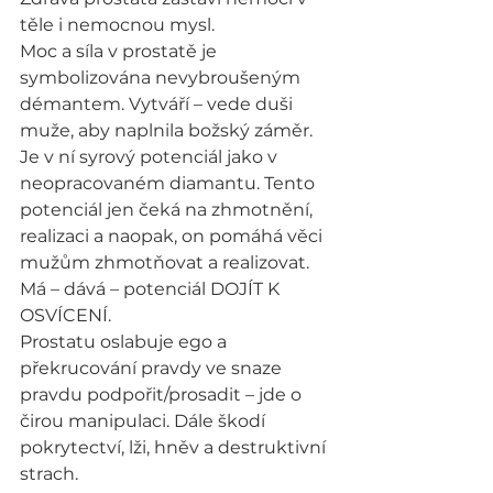
těle i nemocnou mysl.
Moc a síla v prostatě je 
symbolizována nevybroušeným 
démantem. Vytváří – vede duši 
muže, aby naplnila božský záměr.
Je v ní syrový potenciál jako v 
neopracovaném diamantu. Tento 
potenciál jen čeká na zhmotnění, 
realizaci a naopak, on pomáhá věci 
mužům zhmotňovat a realizovat. 
Má – dává – potenciál DOJÍT K 
OSVÍCENÍ.
Prostatu oslabuje ego a 
překrucování pravdy ve snaze 
pravdu podpořit/prosadit – jde o 
čirou manipulaci. Dále škodí 
pokrytectví, lži, hněv a destruktivní 
strach.