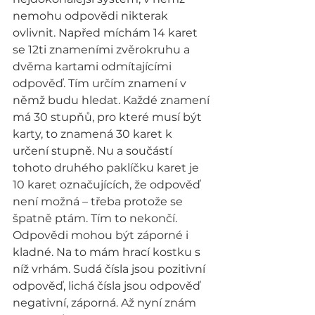
nemohu odpovědi nikterak 
ovlivnit. Napřed míchám 14 karet 
se 12ti znameními zvěrokruhu a 
dvěma kartami odmítajícími 
odpověď. Tím určím znamení v 
němž budu hledat. Každé znamení 
má 30 stupňů, pro které musí být 
karty, to znamená 30 karet k 
určení stupně. Nu a součástí 
tohoto druhého paklíčku karet je 
10 karet označujících, že odpověď 
není možná – třeba protože se 
špatně ptám. Tím to nekončí. 
Odpovědi mohou být záporné i 
kladné. Na to mám hrací kostku s 
níž vrhám. Sudá čísla jsou pozitivní 
odpověď, lichá čísla jsou odpověď 
negativní, záporná. Až nyní znám 