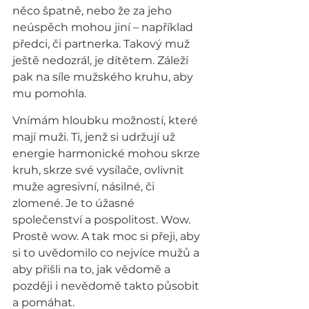
něco špatně, nebo že za jeho 
neúspěch mohou jiní – například 
předci, či partnerka. Takový muž 
ještě nedozrál, je dítětem. Záleží 
pak na síle mužského kruhu, aby 
mu pomohla.
Vnímám hloubku možností, které 
mají muži. Ti, jenž si udržují už 
energie harmonické mohou skrze 
kruh, skrze své vysílače, ovlivnit 
muže agresivní, násilné, či 
zlomené. Je to úžasné 
společenství a pospolitost. Wow. 
Prostě wow. A tak moc si přeji, aby 
si to uvědomilo co nejvíce mužů a 
aby přišli na to, jak vědomě a 
později i nevědomě takto působit 
a pomáhat.