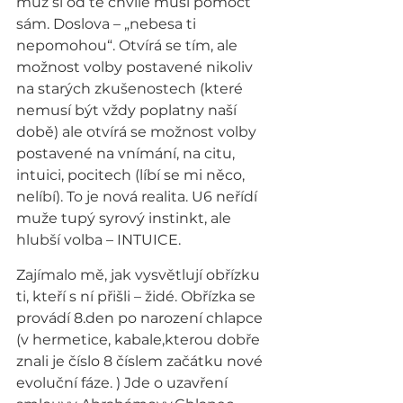
muž si od té chvíle musí pomoct 
sám. Doslova – „nebesa ti 
nepomohou“. Otvírá se tím, ale 
možnost volby postavené nikoliv 
na starých zkušenostech (které 
nemusí být vždy poplatny naší 
době) ale otvírá se možnost volby 
postavené na vnímání, na citu, 
intuici, pocitech (líbí se mi něco, 
nelíbí). To je nová realita. U6 neřídí 
muže tupý syrový instinkt, ale 
hlubší volba – INTUICE.
Zajímalo mě, jak vysvětlují obřízku 
ti, kteří s ní přišli – židé. Obřízka se 
provádí 8.den po narození chlapce 
(v hermetice, kabale,kterou dobře 
znali je číslo 8 číslem začátku nové 
evoluční fáze. ) Jde o uzavření 