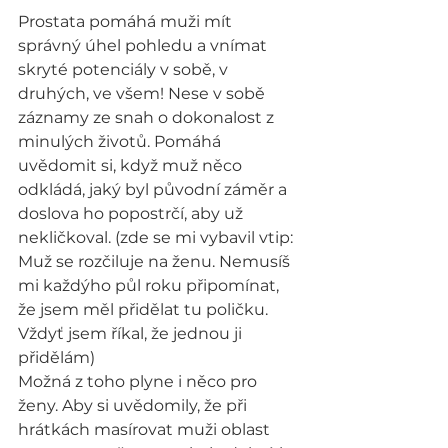
Prostata pomáhá muži mít 
správný úhel pohledu a vnímat 
skryté potenciály v sobě, v 
druhých, ve všem! Nese v sobě 
záznamy ze snah o dokonalost z 
minulých životů. Pomáhá 
uvědomit si, když muž něco 
odkládá, jaký byl původní záměr a 
doslova ho popostrčí, aby už 
nekličkoval. (zde se mi vybavil vtip: 
Muž se rozčiluje na ženu. Nemusíš 
mi každýho půl roku připomínat, 
že jsem měl přidělat tu poličku. 
Vždyť jsem říkal, že jednou ji 
přidělám)
Možná z toho plyne i něco pro 
ženy. Aby si uvědomily, že při 
hrátkách masírovat muži oblast 