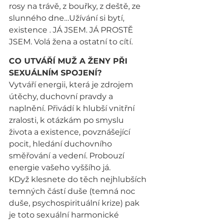
rosy na trávě, z bouřky, z deště, ze 
slunného dne…Užívání si bytí, 
existence . JÁ JSEM. JÁ PROSTĚ 
JSEM. Volá žena a ostatní to cítí.
CO UTVÁŘÍ MUŽ A ŽENY PŘI 
SEXUÁLNÍM SPOJENÍ?
Vytváří energii, která je zdrojem 
útěchy, duchovní pravdy a 
naplnění. Přivádí k hlubší vnitřní 
zralosti, k otázkám po smyslu 
života a existence, povznášející 
pocit, hledání duchovního 
směřování a vedení. Probouzí 
energie vašeho vyššího já.
KDyž klesnete do těch nejhlubších 
temných částí duše (temná noc 
duše, psychospirituální krize) pak 
je toto sexuální harmonické 