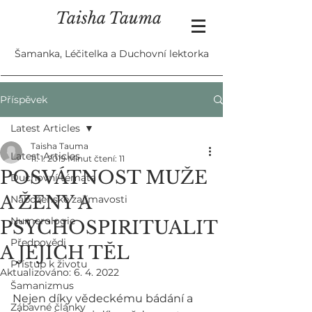
Taisha Tauma
Šamanka, Léčitelka a Duchovní lektorka
Příspěvek
Latest Articles
Taisha Tauma
Latest Articles
11. 1. 2019
Minut čtení: 11
POSVÁTNOST MUŽE
Duchovní témata
A ŽENY A
Náboženské zajímavosti
Numerologie
PSYCHOSPIRITUALIT
Předpovědi
A JEJICH TĚL
Přístup k životu
Aktualizováno:
6. 4. 2022
Šamanizmus
Nejen díky vědeckému bádání a 
Zábavné články