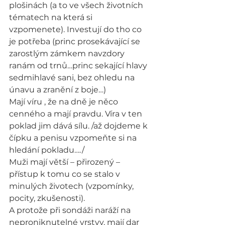
plošinách (a to ve všech životních 
tématech na která si 
vzpomenete). Investují do tho co 
je potřeba (princ prosekávající se 
zarostlým zámkem navzdory 
ranám od trnů…princ sekající hlavy 
sedmihlavé sani, bez ohledu na 
únavu a zranění z boje…)
Mají víru , že na dně je něco 
cenného a mají pravdu. Víra v ten 
poklad jim dává sílu. /až dojdeme k 
čípku a penisu vzpomeňte si na 
hledání pokladu…./
Muži mají větší – přirozený – 
přístup k tomu co se stalo v 
minulých životech (vzpomínky, 
pocity, zkušenosti).
A protože při sondáži naráží na 
neproniknutelné vrstvy, mají dar 