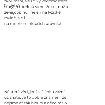
zkoumání, ale i díky vědomostem 
Ženské témata
starých mudrců víme, že se muž a 
žena doplňují nejen na fyzické 
Věštby
rovině, ale i
na mnohem hlubších úrovních. 
Některé věci, jenž v článku zazní, 
už znáte. Je to dobré znamení, že 
nejsme až tak hloupí a něco málo 