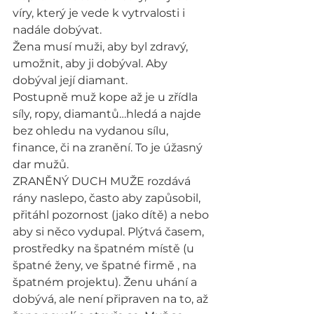
víry, který je vede k vytrvalosti i 
nadále dobývat.
Žena musí muži, aby byl zdravý, 
umožnit, aby ji dobýval. Aby 
dobýval její diamant.
Postupně muž kope až je u zřídla 
síly, ropy, diamantů…hledá a najde 
bez ohledu na vydanou sílu, 
finance, či na zranění. To je úžasný 
dar mužů.
ZRANĚNÝ DUCH MUŽE rozdává 
rány naslepo, často aby zapůsobil, 
přitáhl pozornost (jako dítě) a nebo 
aby si něco vydupal. Plýtvá časem, 
prostředky na špatném místě (u 
špatné ženy, ve špatné firmě , na 
špatném projektu). Ženu uhání a 
dobývá, ale není připraven na to, až 