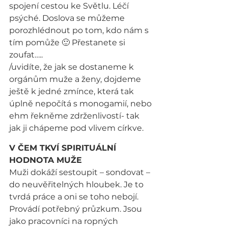
spojení cestou ke Světlu. Léčí 
psýché. Doslova se můžeme 
porozhlédnout po tom, kdo nám s 
tím pomůže 🙂 Přestanete si 
zoufat…..
/uvidíte, že jak se dostaneme k 
orgánům muže a ženy, dojdeme 
ještě k jedné zmínce, která tak 
úplně nepočítá s monogamií, nebo 
ehm řekněme zdrženlivostí- tak 
jak ji chápeme pod vlivem církve.
V ČEM TKVÍ SPIRITUÁLNÍ 
HODNOTA MUŽE
Muži dokáží sestoupit – sondovat – 
do neuvěřitelných hloubek. Je to 
tvrdá práce a oni se toho nebojí. 
Provádí potřebný průzkum. Jsou 
jako pracovníci na ropných 