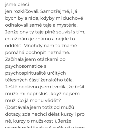
jsme přeci
jen rozklíčovali. Samozřejmě, i já 
bych byla ráda, kdyby mi duchové 
odhalovali samé taje a mystéria. 
Jenže ony ty taje plně souvisí s tím, 
co už nám je známo a nejde to 
oddělit. Mnohdy nám to známé 
pomáhá pochopit neznámé.
Začínala jsem otázkami po 
psychosomatice a 
psychospiritualitě určitých 
tělesných částí ženského těla. 
Ještě nedávno jsem tvrdila, že řešit 
muže mi nepřísluší, když nejsem 
muž. Co já mohu vědět? 
(Dostávala jsem totiž od mužů 
dotazy, zda nechci dělat kurzy i pro 
ně, kurzy o mužskosti). Jenže 
vesmír míní jinak a člověk už v tom 