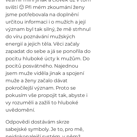
sviští 🙂 Při mém zkoumání ženy 
jsme potřebovala na doplnění 
určitou informaci i o mužích a její 
význam byl tak silný, že mě strhnul 
do víru poznávání mužských 
energií a jejich těla. Věci začaly 
zapadat do sebe a já se ponořila do 
pocitu hluboké úcty k mužům. Do 
pocitů posvátného. Najednou 
jsem muže viděla jinak a spojení 
muže a ženy začalo dávat 
pokročilejší význam. Proto se 
pokusím vše propojit tak, abyste i 
vy rozuměli a zažili to hluboké 
uvědomění.
Odpovědi dostávám skrze 
sabejské symboly. Je to, pro mě, 
nejdokonalejší systém, v němž 