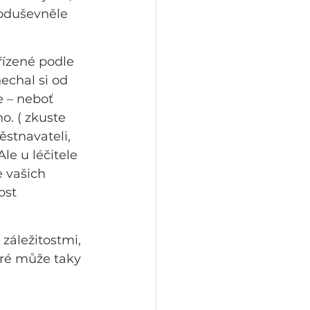
oduševněle 
řízené podle 
echal si od 
e – neboť 
o. ( zkuste 
stnavateli, 
le u léčitele 
 vašich 
ost 
záležitostmi, 
eré může taky 