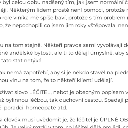
 byl celou dobu nadšený tím, jak jsem normální č
ji. Některým lidem prostě není pomoci, protože ne
 role viníka mě spíše baví, protože s tím problé
, že nepochopili co jsem jim roky vštěpovala, nen
sou na tom stejně. Někteří pravda sami vyvolávají 
 andělské bytosti, ale ti to dělají úmyslně, aby si
h tato stať netýká.
šak nemá zapotřebí, aby si je někdo stavěl na piede
ou vinu na tom, že to někteří klienti udělají.
žívat slovo LÉČITEL, neboť je obecným popisem vš
ť už bylinnou léčbou, tak duchovní cestou. Spadají 
, poradci, homeopaté atd.
 si člověk musí uvědomit je, že léčitel je ÚPLNĚ 
. Je velký rozdíl v tom, co léčitel dělá pro lidi, c