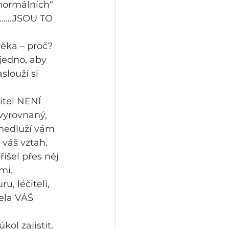
normálních“ 
……….JSOU TO 
ěka – proč? 
jedno, aby 
slouží si 
itel NENÍ 
vyrovnaný, 
 nedluží vám 
váš vztah. 
išel přes něj 
mi.
, léčiteli, 
cela VÁŠ 
ol zajistit, 