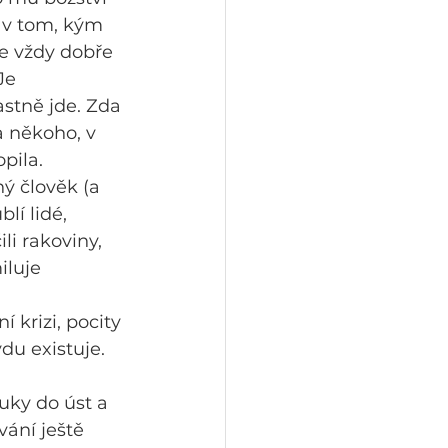
a v tom, kým 
ce vždy dobře 
Je 
astně jde. Zda 
la někoho, v 
pila.
ný člověk (a 
lí lidé, 
li rakoviny, 
luje 
 krizi, pocity 
u existuje. 
ruky do úst a 
ání ještě 