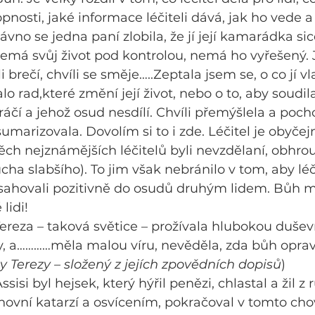
pnosti, jaké informace léčiteli dává, jak ho vede 
ávno se jedna paní zlobila, že jí její kamarádka si
emá svůj život pod kontrolou, nemá ho vyřešený. 
 brečí, chvíli se směje…..Zeptala jsem se, o co jí vl
talo rad,které změní její život, nebo o to, aby soudi
áčí a jehož osud nesdílí. Chvíli přemýšlela a pocho
sumarizovala. Dovolím si to i zde. Léčitel je obyčej
ch nejznámějších léčitelů byli nevzdělaní, obhroub
a slabšího). To jim však nebránilo v tom, aby léči
sahovali pozitivně do osudů druhým lidem. Bůh mi
lidi!
reza – taková světice – prožívala hlubokou duševní
, a…………měla malou víru, nevěděla, zda bůh opravd
y Terezy – složený z jejích zpovědních dopisů
)
sisi byl hejsek, který hýřil penězi, chlastal a žil z 
hovní katarzí a osvícením, pokračoval v tomto chov