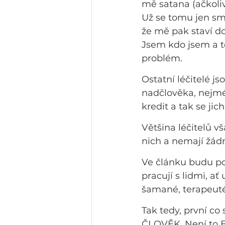
mě satana (ačkoliv
Už se tomu jen smě
že mě pak staví do
Jsem kdo jsem a to
problém.
Ostatní léčitelé j
nadčlověka, nejméně
kredit a tak se jic
Většina léčitelů v
nich a nemají žádn
Ve článku budu po
pracují s lidmi, a
šamané, terapeuté
Tak tedy, první co
ČLOVĚK. Není to Bůh