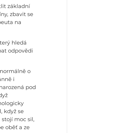
it základní 
ny, zbavit se 
peuta na 
terý hledá 
pat odpovědi 
 normálně o 
ánně i 
 narozená pod 
dyž 
ologicky 
 když se 
tojí moc sil, 
e oběť a ze 