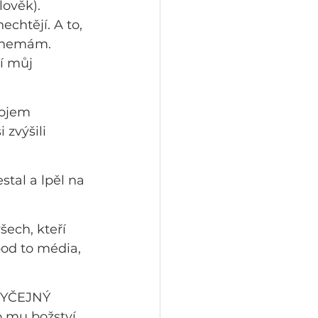
lověk).
chtějí. A to, 
m nemám. 
í můj 
dojem 
 zvýšili 
stal a lpěl na 
ech, kteří 
pod to média, 
OBYČEJNÝ 
o mu božství 