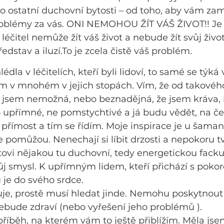
ko ostatní duchovní bytosti – od toho, aby vám zam
 problémy za vás. ONI NEMOHOU ŽÍT VÁŠ ŽIVOT!! Je
léčitel nemůže žít váš život a nebude žít svůj živo
stav a iluzí.To je zcela čistě váš problém.
lédla v léčitelích, kteří byli lidoví, to samé se týk
ím v mnohém v jejich stopách. Vím, že od takovéh
 jsem nemožná, nebo beznadějná, že jsem kráva, 
o upřímné, ne pomstychtivé a já budu vědět, na č
 přímost a tím se řídím. Moje inspirace je u šamanů
 pomůžou. Nenechají si líbit drzosti a nepokoru tvrd
ntovi nějakou tu duchovní, tedy energetickou facku
 smysl. K upřímným lidem, kteří přichází s pokoro
u je do svého srdce.
e, prostě musí hledat jinde. Nemohu poskytnout t
ebude zdraví (nebo vyřešení jeho problémů ).
příběh, na kterém vám to ještě přiblížím. Měla jse