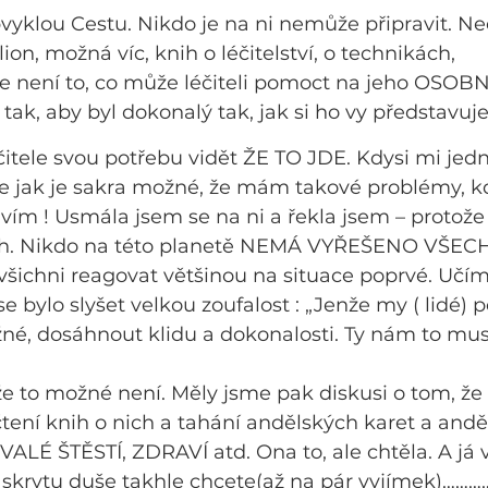
vyklou Cestu. Nikdo je na ni nemůže připravit. Ne
ion, možná víc, knih o léčitelství, o technikách, 
ale není to, co může léčiteli pomoct na jeho OSOB
tak, aby byl dokonalý tak, jak si ho vy představuje
čitele svou potřebu vidět ŽE TO JDE. Kdysi mi jedn
že jak je sakra možné, že mám takové problémy, k
ím ! Usmála jsem se na ni a řekla jsem – protože
ůh. Nikdo na této planetě NEMÁ VYŘEŠENO VŠEC
šichni reagovat většinou na situace poprvé. Učím
se bylo slyšet velkou zoufalost : „Jenže my ( lidé)
žné, dosáhnout klidu a dokonalosti. Ty nám to mus
, že to možné není. Měly jsme pak diskusi o tom, že
čtení knih o nich a tahání andělských karet a and
ALÉ ŠTĚSTÍ, ZDRAVÍ atd. Ona to, ale chtěla. A já v
 skrytu duše takhle chcete(až na pár vyjímek)…………