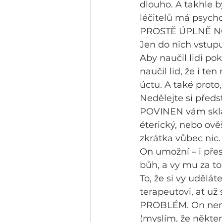
dlouho. A takhle 
léčitelů má psych
PROSTĚ ÚPLNĚ N
Jen do nich vstup
Aby naučil lidi po
naučil lid, že i te
úctu. A také proto
Nedělejte si předs
POVINEN vám sklád
éterický, nebo ov
zkrátka vůbec nic.
On umožní – i přes
bůh, a vy mu za to
To, že si vy udělát
terapeutovi, ať už 
PROBLÉM. On nemu
(myslím, že některé