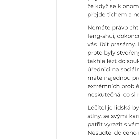
že když se k onom
přejde tichem a n
Nemáte právo chtít
feng-shui, dokonce
vás líbit prasárny
proto byly stvořen
takhle lézt do so
úřednici na sociál
máte najednou prá
extrémních problé
neskutečná, co si n
Léčitel je lidská 
stíny, se svými ka
patřit vyrazit s vá
Nesuďte, do čeho