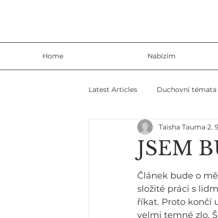
Home
Nabízím
Latest Articles
Duchovní témata
Taisha Tauma
2. 
Šamanizmus
Zábavné člán
JSEM B
Článek bude o mě i
složité práci s li
říkat. Proto končí 
velmi temné zlo. Š