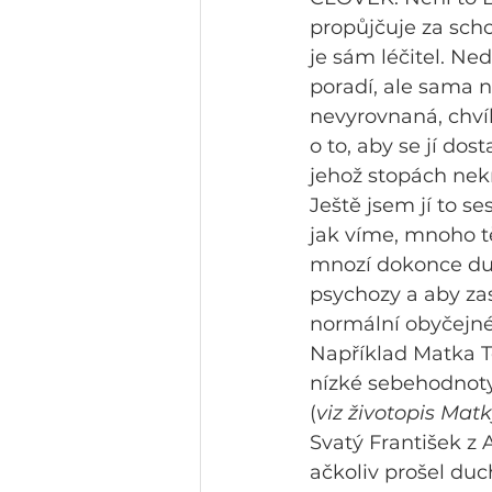
propůjčuje za scho
je sám léčitel. Ned
poradí, ale sama n
nevyrovnaná, chvíli
o to, aby se jí dos
jehož stopách nekr
Ještě jsem jí to se
jak víme, mnoho tě
mnozí dokonce duch
psychozy a aby za
normální obyčejné 
Například Matka Te
nízké sebehodnoty
(
viz životopis Matk
Svatý František z As
ačkoliv prošel duc