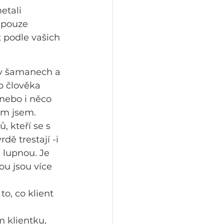
etali 
 pouze 
t podle vašich 
á v šamanech a 
o člověka 
nebo i něco 
em jsem. 
, kteří se s 
ě trestají -i 
 lupnou. Je 
u jsou více 
o, co klient 
m klientku, 