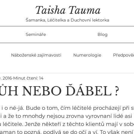
Taisha Tauma
Šamanka, Léčitelka a Duchovní lektorka
Semináře
Blog
Náboženské zajímavosti
Numerologie
Předpově
9. 2016
Minut čtení: 14
ky
Ženské témata
Věštby
ŮH NEBO ĎÁBEL ?
 o né-já. Bude o tom, čím léčitelé procházejí při s
dmi a že to mnohdy nejsou zrovna vyrovnaní lidé a
u léčitele. Jenže někteří z těchto klientů mají v so
aman to pozná, podívá se do očí a ví. To však nen