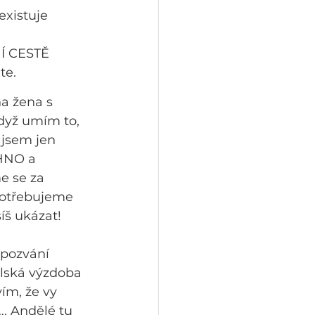
existuje 
NÍ CESTĚ 
te.
a žena s 
dyž umím to, 
 jsem jen 
HNO a 
e se za 
 potřebujeme 
íš ukázat! 
 pozvání 
ělská výzdoba 
ím, že vy 
. Andělé tu 