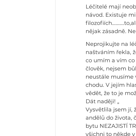
Léčitelé mají neob
návod. Existuje mil
filozofiích……….to,
nějak zásadně. Ne 
Neprojikujte na lé
naštváním řekla, 
co umím a vím co v
člověk, nejsem b
neustále musíme v
chodu. V jejím hla
vědět, že to je mo
Dát naději! „
Vysvětlila jsem jí
andělů do života, 
bytu NEZAJISTÍ TRV
všichni to někde v