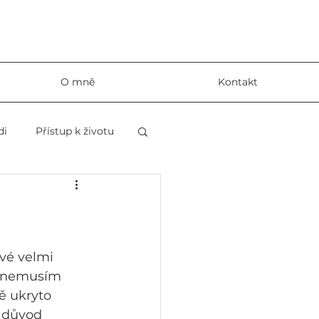
O mně
Kontakt
di
Přístup k životu
vé velmi 
si nemusím 
bě ukryto 
í důvod 