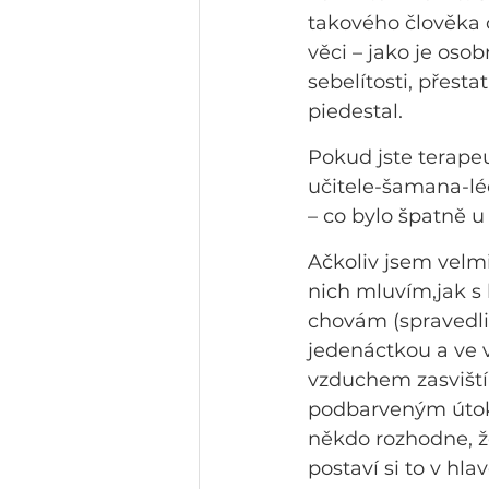
takového člověka 
věci – jako je osob
sebelítosti, přest
piedestal.
Pokud jste terapeu
učitele-šamana-lé
– co bylo špatně u 
Ačkoliv jsem velmi
nich mluvím,jak s 
chovám (spravedli
jedenáctkou a ve v
vzduchem zasviští
podbarveným útoků
někdo rozhodne, že
postaví si to v hl