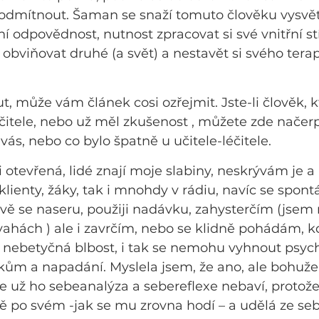
odmítnout. Šaman se snaží tomuto člověku vysvětl
ní odpovědnost, nutnost zpracovat si své vnitřní stí
at obviňovat druhé (a svět) a nestavět si svého tera
t, může vám článek cosi ozřejmit. Jste-li člověk, k
čitele, nebo už měl zkušenost , můžete zde načer
vás, nebo co bylo špatně u učitele-léčitele.
 otevřená, lidé znají moje slabiny, neskrývám je a
klienty, žáky, tak i mnohdy v rádiu, navíc se spont
vě se naseru, použiji nadávku, zahysterčím (jsem
ahách ) ale i zavrčím, nebo se klidně pohádám, k
 nebetyčná blbost, i tak se nemohu vyhnout psych
m a napadání. Myslela jsem, že ano, ale bohužel,
 už ho sebeanalýza a sebereflexe nebaví, protože s
avě po svém -jak se mu zrovna hodí – a udělá ze seb