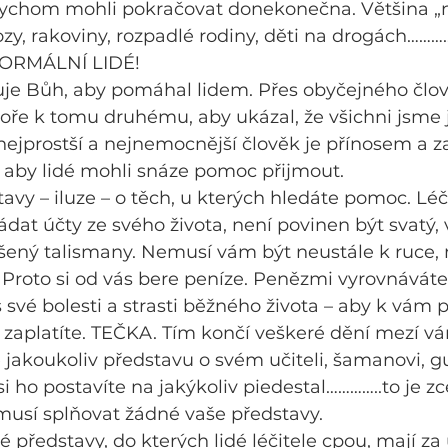
bychom mohli pokračovat donekonečna. Většina „
ozy, rakoviny, rozpadlé rodiny, děti na drogách……
ORMÁLNÍ LIDÉ!
uje Bůh, aby pomáhal lidem. Přes obyčejného člov
koře k tomu druhému, aby ukázal, že všichni jsme 
n nejprostší a nejnemocnější člověk je přínosem a za
, aby lidé mohli snáze pomoc přijmout.
tavy – iluze – o těch, u kterých hledáte pomoc. Léč
at účty ze svého života, není povinen být svatý, 
ěšený talismany. Nemusí vám být neustále k ruce,
 Proto si od vás bere peníze. Penězmi vyrovnáváte 
 své bolesti a strasti běžného života – aby k vám př
 zaplatíte. TEČKA. Tím končí veškeré dění mezí vá
e jakoukoliv představu o svém učiteli, šamanovi, guru
si ho postavíte na jakýkoliv piedestal…………..to je z
sí splňovat žádné vaše představy.
 představy, do kterých lidé léčitele cpou, mají za úk