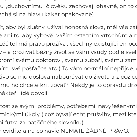
u „duchovnímu“ člověku zachovají ohavně, on to 
echá si na hlavu kakat opakovaně)
, aby byl slušný, užíval honosná slova, měl vše za
 ani to, aby vyhověl vašim ostatním vrtochům a n
. Léčitel má právo prožívat všechny existující emoc
y – a prožívat běžný život se vším všudy podle svéh
ukromí svému doktorovi, svému zubaři, svému zamě
ním, své pošťačce atd.) To vám normální nepřijde. A
vo se mu doslova nabourávat do života a z pozice
mů ho chcete kritizovat? Někdy je to opravdu drz
ěkteří lidé dovolí.
bytost se svými problémy, potřebami, nevyřešenými 
rmickými úkoly ( což bývají echt průšvihy, mezi kt
mi futra za patřičného slovníku).
 nevidíte a na co navíc NEMÁTE ŽÁDNÉ PRÁVO.