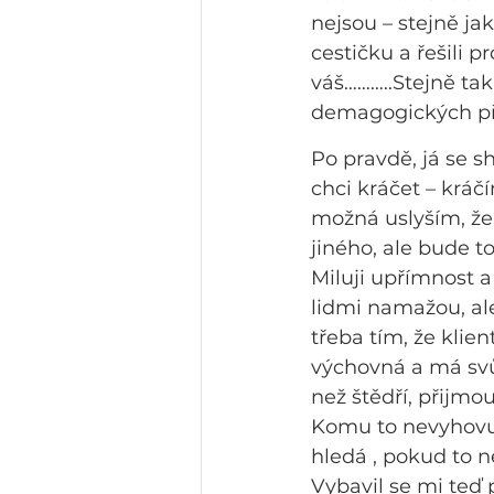
nejsou – stejně ja
cestičku a řešili
váš………..Stejně tak 
demagogických před
Po pravdě, já se sh
chci kráčet – kráč
možná uslyším, že
jiného, ale bude t
Miluji upřímnost a
lidmi namažou, ale
třeba tím, že klie
výchovná a má svůj
než štědří, přijmo
Komu to nevyhovuj
hledá , pokud to n
Vybavil se mi teď 