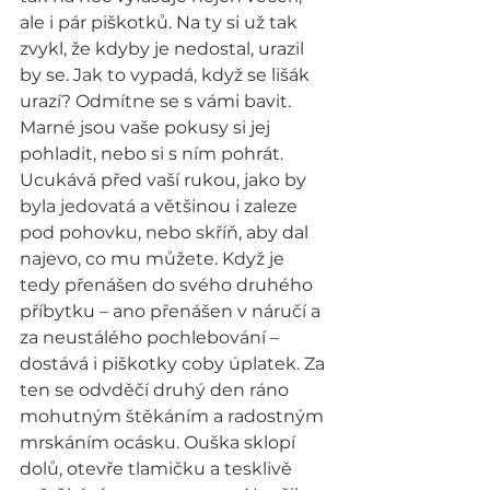
ale i pár piškotků. Na ty si už tak 
zvykl, že kdyby je nedostal, urazil 
by se. Jak to vypadá, když se lišák 
urazí? Odmítne se s vámi bavit. 
Marné jsou vaše pokusy si jej 
pohladit, nebo si s ním pohrát. 
Ucukává před vaší rukou, jako by 
byla jedovatá a většinou i zaleze 
pod pohovku, nebo skříň, aby dal 
najevo, co mu můžete. Když je 
tedy přenášen do svého druhého 
příbytku – ano přenášen v náručí a 
za neustálého pochlebování – 
dostává i piškotky coby úplatek. Za 
ten se odvděčí druhý den ráno 
mohutným štěkáním a radostným 
mrskáním ocásku. Ouška sklopí 
dolů, otevře tlamičku a tesklivě 