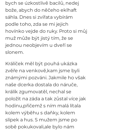
bych se úzkostlivě bacilů, nedej 
bože, abych do něčeho eklhaft 
sáhla. Dnes si zvířata vybírám 
podle toho, zda se mi jejich 
hovínko vejde do ruky. Proto si můj 
muž může být jistý tím, že se 
jednou neobjevím u dveří se 
slonem.
Králíček měl být pouhá ukázka 
zvěře na venkově,kam jsme byli 
známými pozváni. Jakmile ho však 
naše dcerka dostala do náruče, 
králík zgumovatěl, nechal se 
položit na záda a tak zůstal více jak 
hodinu,přičemž s ním malá lítala 
kolem výběhu s daňky, kolem 
slípek a hus. S mužem jsme po 
sobě pokukovali,ale bylo nám 