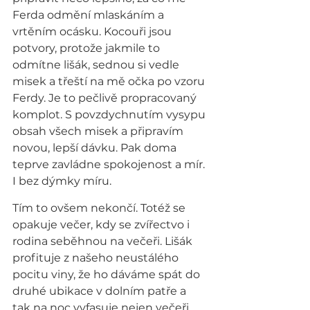
Ferda odmění mlaskáním a 
vrtěním ocásku. Kocouři jsou 
potvory, protože jakmile to 
odmítne lišák, sednou si vedle 
misek a třeští na mě očka po vzoru 
Ferdy. Je to pečlivě propracovaný 
komplot. S povzdychnutím vysypu 
obsah všech misek a připravím 
novou, lepší dávku. Pak doma 
teprve zavládne spokojenost a mír. 
I bez dýmky míru.
Tím to ovšem nekončí. Totéž se 
opakuje večer, kdy se zvířectvo i 
rodina seběhnou na večeři. Lišák 
profituje z našeho neustálého 
pocitu viny, že ho dáváme spát do 
druhé ubikace v dolním patře a 
tak na noc vyfasuje nejen večeři, 