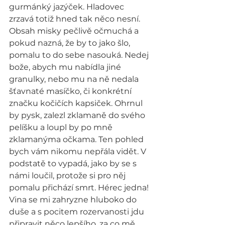
gurmánký jazýček. Hladovec 
zrzavá totiž hned tak něco nesní. 
Obsah misky pečlivě očmuchá a 
pokud nazná, že by to jako šlo, 
pomalu to do sebe nasouká. Nedej 
bože, abych mu nabídla jiné 
granulky, nebo mu na ně nedala 
šťavnaté masíčko, či konkrétní 
značku kočičích kapsiček. Ohrnul 
by pysk, zalezl zklamaně do svého 
pelíšku a loupl by po mně 
zklamanýma očkama. Ten pohled 
bych vám nikomu nepřála vidět. V 
podstatě to vypadá, jako by se s 
námi loučil, protože si pro něj 
pomalu přichází smrt. Hérec jedna! 
Vina se mi zahryzne hluboko do 
duše a s pocitem rozervanosti jdu 
připravit něco lepšího, za co mě 