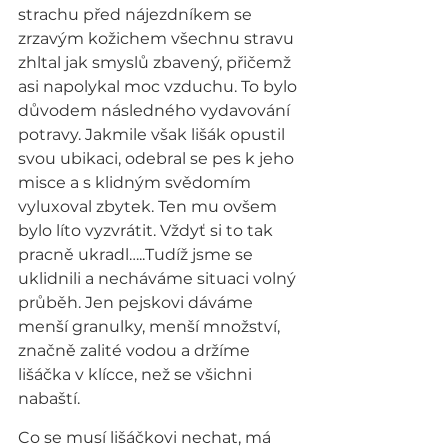
strachu před nájezdníkem se 
zrzavým kožichem všechnu stravu 
zhltal jak smyslů zbavený, přičemž 
asi napolykal moc vzduchu. To bylo 
důvodem následného vydavování 
potravy. Jakmile však lišák opustil 
svou ubikaci, odebral se pes k jeho 
misce a s klidným svědomím 
vyluxoval zbytek. Ten mu ovšem 
bylo líto vyzvrátit. Vždyť si to tak 
pracně ukradl…..Tudíž jsme se 
uklidnili a necháváme situaci volný 
průběh. Jen pejskovi dáváme 
menší granulky, menší množství, 
značně zalité vodou a držíme 
lišáčka v klícce, než se všichni 
nabaští.
Co se musí lišáčkovi nechat, má 