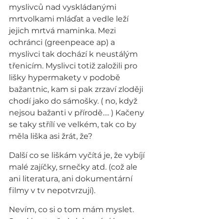
myslivců nad vyskládanými 
mrtvolkami mláďat a vedle leží 
jejich mrtvá maminka. Mezi 
ochránci (greenpeace ap) a 
myslivci tak dochází k neustálým 
třenicím. Myslivci totiž založili pro 
lišky hypermakety v podobě 
bažantnic, kam si pak zrzaví zloději 
chodí jako do sámošky. ( no, když 
nejsou bažanti v přírodě…. ) Kačeny 
se taky střílí ve velkém, tak co by 
měla liška asi žrát, že?
Další co se liškám vyčítá je, že vybíjí 
malé zajíčky, srnečky atd. (což ale 
ani literatura, ani dokumentární 
filmy v tv nepotvrzují).
Nevím, co si o tom mám myslet. 