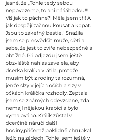
jasné, že „Tohle tedy sebou 
nepovezeme, to ani náááhodou!!! 
Víš jak to páchne?! Měla jsem tři! A 
jak dospějí začnou kousat a kopat. 
Jsou to zákeřný bestie.“ Snažila 
jsem se přesvědčit muže, děti a 
sebe, že jest to zvíře nebezpečné a 
obtížné. Při odjezdu jsem ještě 
obzvláště nahlas zavelela, aby 
dcerka králíka vrátila, protože 
musím být z rodiny ta rozumná, 
jenže slzy v jejích očích a slzy v 
očkách králíčka rozhodly. Zeptala 
jsem se známých odevzdaně, zda 
nemají nějakou krabici a bylo 
vymalováno. Králík zůstal v 
dcerčině náručí další 
hodiny,přičemž poklidně chrupkal 
ležíc na zádech. Tohle jsem ještě v 