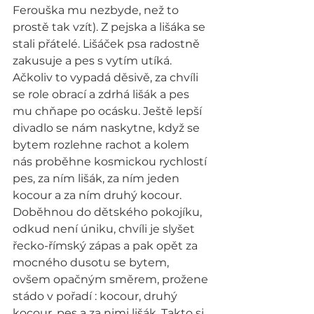
Ferouška mu nezbyde, než to 
prostě tak vzít). Z pejska a lišáka se 
stali přátelé. Lišáček psa radostně 
zakusuje a pes s vytím utíká. 
Ačkoliv to vypadá děsivě, za chvíli 
se role obrací a zdrhá lišák a pes 
mu chňape po ocásku. Ještě lepší 
divadlo se nám naskytne, když se 
bytem rozlehne rachot a kolem 
nás proběhne kosmickou rychlostí 
pes, za ním lišák, za ním jeden 
kocour a za ním druhý kocour. 
Doběhnou do dětského pokojíku, 
odkud není úniku, chvíli je slyšet 
řecko-římský zápas a pak opět za 
mocného dusotu se bytem, 
ovšem opačným směrem, prožene 
stádo v pořadí : kocour, druhý 
kocour, pes a za nimi lišák. Takto si 