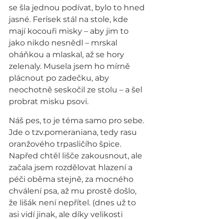
se šla jednou podívat, bylo to hned 
jasné. Ferísek stál na stole, kde 
mají kocouři misky – aby jim to 
jako nikdo nesnědl – mrskal 
oháňkou a mlaskal, až se hory 
zelenaly. Musela jsem ho mírně 
plácnout po zadečku, aby 
neochotně seskočil ze stolu – a šel 
probrat misku psovi.
Náš pes, to je téma samo pro sebe. 
Jde o tzv.pomeraniana, tedy rasu 
oranžového trpasličího špice. 
Napřed chtěl lišče zakousnout, ale 
začala jsem rozdělovat hlazení a 
péči oběma stejně, za mocného 
chválení psa, až mu prostě došlo, 
že lišák není nepřítel. (dnes už to 
asi vidí jinak, ale díky velikosti 