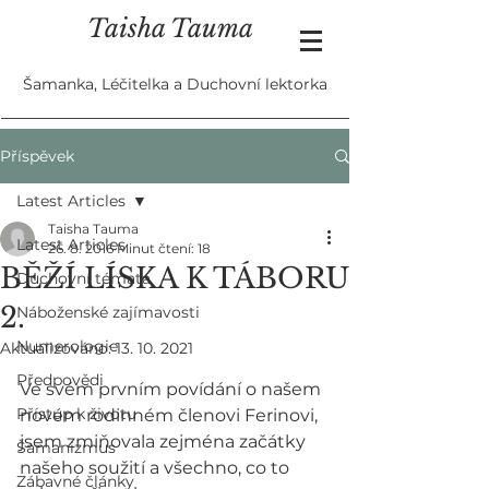
Taisha Tauma
Šamanka, Léčitelka a Duchovní lektorka
Příspěvek
Latest Articles
Taisha Tauma
Latest Articles
26. 8. 2016
Minut čtení: 18
BĚŽÍ LÍSKA K TÁBORU
Duchovní témata
2.
Náboženské zajímavosti
Numerologie
Aktualizováno:
13. 10. 2021
Předpovědi
Ve svém prvním povídání o našem 
Přístup k životu
novém rodinném členovi Ferinovi, 
jsem zmiňovala zejména začátky 
Šamanizmus
našeho soužití a všechno, co to 
Zábavné články