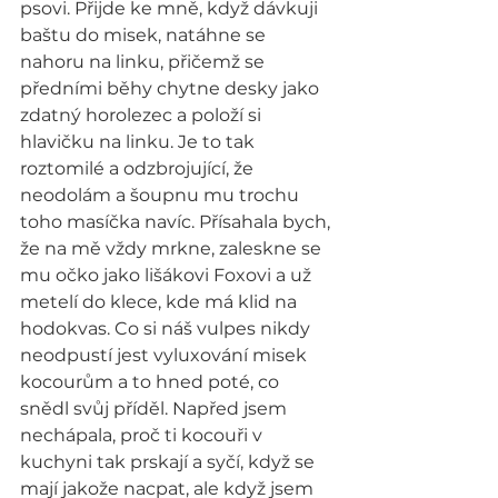
psovi. Přijde ke mně, když dávkuji 
baštu do misek, natáhne se 
nahoru na linku, přičemž se 
předními běhy chytne desky jako 
zdatný horolezec a položí si 
hlavičku na linku. Je to tak 
roztomilé a odzbrojující, že 
neodolám a šoupnu mu trochu 
toho masíčka navíc. Přísahala bych, 
že na mě vždy mrkne, zaleskne se 
mu očko jako lišákovi Foxovi a už 
metelí do klece, kde má klid na 
hodokvas. Co si náš vulpes nikdy 
neodpustí jest vyluxování misek 
kocourům a to hned poté, co 
snědl svůj příděl. Napřed jsem 
nechápala, proč ti kocouři v 
kuchyni tak prskají a syčí, když se 
mají jakože nacpat, ale když jsem 