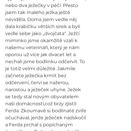
nebo dva ježečky v péči. Přesto 
jsem tak malého ježka ještě 
neviděla. Doma jsem vedle něj 
dala krabičku větších sirek a byli 
vedle sebe jako „dvojčata“. Ježčí 
miminko jsme okamžitě vzali k 
našemu veterináři, který je nám 
oporou už více jak dvacet let a 
nechali jsme bodlinku odčervit. To 
je totiž velmi důležité. Jakmile 
začnete ježečka krmit bez 
odčervení, červi se nažerou, 
narostou a ježeček uhyne. Ježek 
se tedy stal novým obyvatelem 
naší domácnosti,což brzy zjistil 
Ferda. Zkoumavě si bodlinaté zvíře 
očuchával, jenže ježeček nadskočil 
a Ferda prchal s popíchaným 