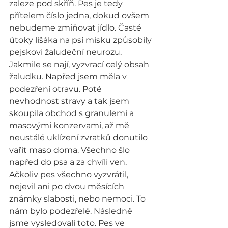
zaleze pod skříň. Pes je tedy 
přítelem číslo jedna, dokud ovšem 
nebudeme zmiňovat jídlo. Časté 
útoky lišáka na psí misku způsobily 
pejskovi žaludeční neurozu. 
Jakmile se nají, vyzvrací celý obsah 
žaludku. Napřed jsem měla v 
podezření otravu. Poté 
nevhodnost stravy a tak jsem 
skoupila obchod s granulemi a 
masovými konzervami, až mě 
neustálé uklízení zvratků donutilo 
vařit maso doma. Všechno šlo 
napřed do psa a za chvíli ven. 
Ačkoliv pes všechno vyzvrátil, 
nejevil ani po dvou měsících 
známky slabosti, nebo nemoci. To 
nám bylo podezřelé. Následně 
jsme vysledovali toto. Pes ve 