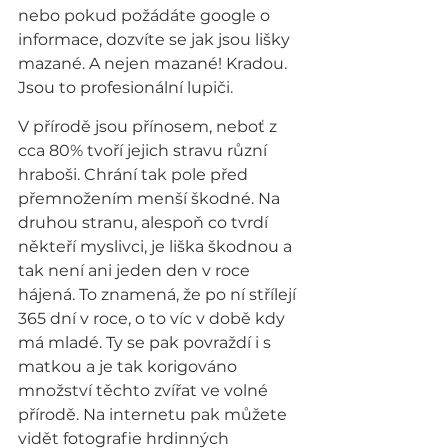
nebo pokud požádáte google o 
informace, dozvíte se jak jsou lišky 
mazané. A nejen mazané! Kradou. 
Jsou to profesionální lupiči.
V přírodě jsou přínosem, neboť z 
cca 80% tvoří jejich stravu různí 
hraboši. Chrání tak pole před 
přemnožením menší škodné. Na 
druhou stranu, alespoň co tvrdí 
někteří myslivci, je liška škodnou a 
tak není ani jeden den v roce 
hájená. To znamená, že po ní střílejí 
365 dní v roce, o to víc v době kdy 
má mladé. Ty se pak povraždí i s 
matkou a je tak korigováno 
množství těchto zvířat ve volné 
přírodě. Na internetu pak můžete 
vidět fotografie hrdinných 