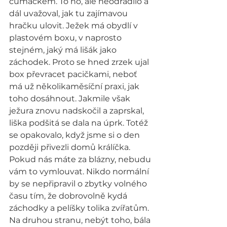
čumáčkem. To ho, ale neodradilo a 
dál uvažoval, jak tu zajímavou 
hračku ulovit. Ježek má obydlí v 
plastovém boxu, v naprosto 
stejném, jaký má lišák jako 
záchodek. Proto se hned zrzek ujal 
box převracet pacičkami, neboť 
má už několikaměsíční praxi, jak 
toho dosáhnout. Jakmile však 
ježura znovu nadskočil a zaprskal, 
liška podšitá se dala na úprk. Totéž 
se opakovalo, když jsme si o den 
později přivezli domů králíčka. 
Pokud nás máte za blázny, nebudu 
vám to vymlouvat. Nikdo normální 
by se nepřipravil o zbytky volného 
času tím, že dobrovolně kydá 
záchodky a pelíšky tolika zvířatům. 
Na druhou stranu, nebýt toho, bála 