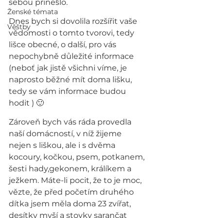
sebou přineslo.
Ženské témata
Dnes bych si dovolila rozšířit vaše 
Věštby
vědomosti o tomto tvorovi, tedy 
lišce obecné, o další, pro vás 
nepochybně důležité informace 
(neboť jak jistě všichni víme, je 
naprosto běžné mít doma lišku, 
tedy se vám informace budou 
hodit ) 🙂
Zároveň bych vás ráda provedla 
naší domácností, v níž žijeme 
nejen s liškou, ale i s dvěma 
kocoury, kočkou, psem, potkanem, 
šesti hady,gekonem, králíkem a 
ježkem. Máte-li pocit, že to je moc, 
vězte, že před početím druhého 
dítka jsem měla doma 23 zvířat, 
desítky myší a stovky sarančat 