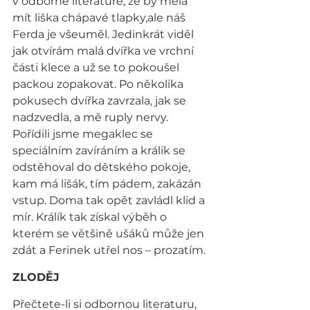
v odborné literatuře, že by měla 
mít liška chápavé tlapky,ale náš 
Ferda je všeuměl. Jedinkrát viděl 
jak otvírám malá dvířka ve vrchní 
části klece a už se to pokoušel 
packou zopakovat. Po několika 
pokusech dvířka zavrzala, jak se 
nadzvedla, a mě ruply nervy. 
Pořídili jsme megaklec se 
speciálním zavíráním a králík se 
odstěhoval do dětského pokoje, 
kam má lišák, tím pádem, zakázán 
vstup. Doma tak opět zavládl klid a 
mír. Králík tak získal výběh o 
kterém se většině ušáků může jen 
zdát a Ferinek utřel nos – prozatím.
ZLODĚJ
Přečtete-li si odbornou literaturu, 