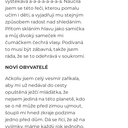
vyštěkává a-a-a-a-a-a-a-a. Naučila 
jsem se této řeči, kterou pomalu 
učím i děti, a vyjadřuji mu stejným 
způsobem radost nad shledáním. 
Přitom skláním hlavu jako samička 
a můj divoký sameček mi 
čumáčkem čechrá vlasy. Podívaná 
to musí být zábavná, takže jsem 
ráda, že se to odehrává v soukromí.
NOVÍ OBYVATELÉ
Ačkoliv jsem celý vesmír zaříkala, 
aby mi už nedával do cesty 
opuštěná ježčí mláďátka, že 
nejsem jediná na této planetě, kdo 
se o ně může před zimou ujmout, 
šoupli mi hned zkraje podzima 
jedno před dům. Dá se říci, že až na 
vyjímky, máme každý rok jednoho, 