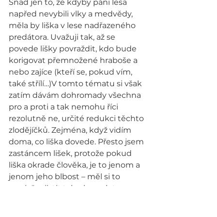
Snad jen to, že kdyby páni lesa 
napřed nevybili vlky a medvědy, 
měla by liška v lese nadřazeného 
predátora. Uvažuji tak, až se 
povede lišky povraždit, kdo bude 
korigovat přemnožené hraboše a 
nebo zajíce (kteří se, pokud vím, 
také střílí…)V tomto tématu si však 
zatím dávám dohromady všechna 
pro a proti a tak nemohu říci 
rezolutně ne, určité redukci těchto 
zlodějíčků. Zejména, když vidím 
doma, co liška dovede. Přesto jsem 
zastáncem lišek, protože pokud 
liška okrade člověka, je to jenom a 
jenom jeho blbost – měl si to 
„svoje“ zajistit tak, aby se k tomu 
liška nedostala.