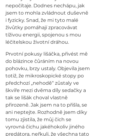
nepočítaje. Dodnes nechápu, jak 
jsem to mohla zvládnout duševně 
i fyzicky. Snad, že mi tyto malé 
živůtky pomáhají zpracovávat 
tíživou energii, spojenou s mou 
léčitelskou životní dráhou.
Prvotní pokusy lišáčka, přivést mě 
do blázince čůráním na novou 
pohovku, brzy ustaly. Objevila jsem 
totiž, že mikroskopické stopy po 
předchozí „nehodě“ zůstaly ve 
škvíře mezi dvěma díly sedačky a 
tak se lišák choval vlastně 
přirozeně. Jak jsem na to přišla, se 
ani neptejte. Rozhodně jsem díky 
tomu zjistila, že můj čich se 
vyrovná čichu jakéhokoliv jiného 
predátora, neřkuli, že všechna tato 