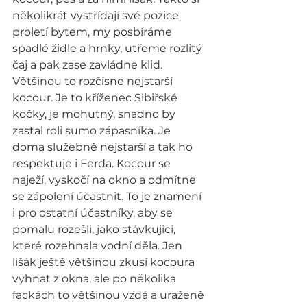
několikrát vystřídají své pozice, 
proletí bytem, my posbíráme 
spadlé židle a hrnky, utřeme rozlitý 
čaj a pak zase zavládne klid. 
Většinou to rozčísne nejstarší 
kocour. Je to kříženec Sibiřské 
kočky, je mohutný, snadno by 
zastal roli sumo zápasníka. Je 
doma služebně nejstarší a tak ho 
respektuje i Ferda. Kocour se 
naježí, vyskočí na okno a odmítne 
se zápolení účastnit. To je znamení 
i pro ostatní účastníky, aby se 
pomalu rozešli, jako stávkující, 
které rozehnala vodní děla. Jen 
lišák ještě většinou zkusí kocoura 
vyhnat z okna, ale po několika 
fackách to většinou vzdá a uraženě 