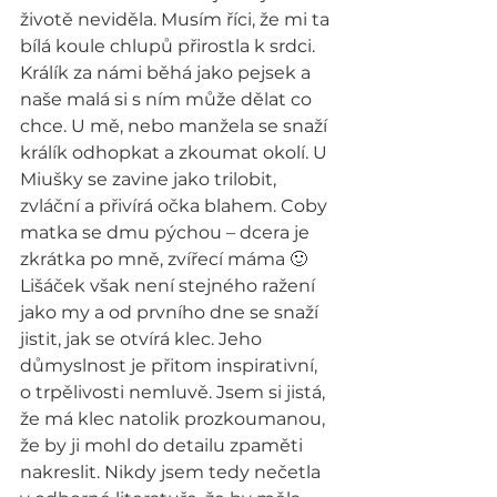
životě neviděla. Musím říci, že mi ta 
bílá koule chlupů přirostla k srdci. 
Králík za námi běhá jako pejsek a 
naše malá si s ním může dělat co 
chce. U mě, nebo manžela se snaží 
králík odhopkat a zkoumat okolí. U 
Miušky se zavine jako trilobit, 
zvláční a přivírá očka blahem. Coby 
matka se dmu pýchou – dcera je 
zkrátka po mně, zvířecí máma 🙂 
Lišáček však není stejného ražení 
jako my a od prvního dne se snaží 
jistit, jak se otvírá klec. Jeho 
důmyslnost je přitom inspirativní, 
o trpělivosti nemluvě. Jsem si jistá, 
že má klec natolik prozkoumanou, 
že by ji mohl do detailu zpaměti 
nakreslit. Nikdy jsem tedy nečetla 