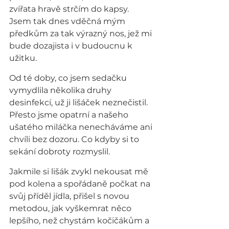
zvířata hravě strčím do kapsy. 
Jsem tak dnes vděčná mým 
předkům za tak výrazný nos, jež mi 
bude dozajista i v budoucnu k 
užitku.
Od té doby, co jsem sedačku 
vymydlila několika druhy 
desinfekcí, už ji lišáček neznečistil. 
Přesto jsme opatrní a našeho 
ušatého miláčka nenecháváme ani 
chvíli bez dozoru. Co kdyby si to 
sekání dobroty rozmyslil.
Jakmile si lišák zvykl nekousat mě 
pod kolena a spořádaně počkat na 
svůj příděl jídla, přišel s novou 
metodou, jak vyškemrat něco 
lepšího, než chystám kočičákům a 