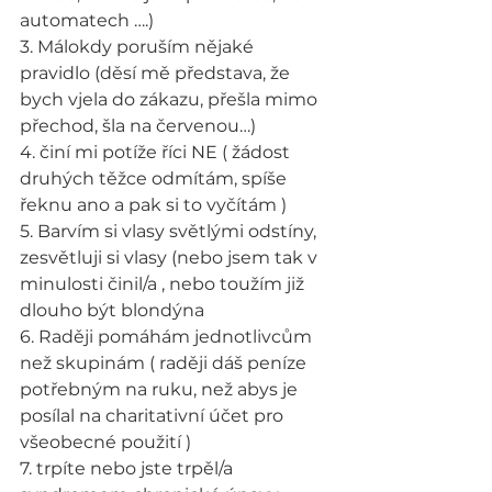
automatech ….)
3. Málokdy poruším nějaké 
pravidlo (děsí mě představa, že 
bych vjela do zákazu, přešla mimo 
přechod, šla na červenou…)
4. činí mi potíže říci NE ( žádost 
druhých těžce odmítám, spíše 
řeknu ano a pak si to vyčítám )
5. Barvím si vlasy světlými odstíny, 
zesvětluji si vlasy (nebo jsem tak v 
minulosti činil/a , nebo toužím již 
dlouho být blondýna
6. Raději pomáhám jednotlivcům 
než skupinám ( raději dáš peníze 
potřebným na ruku, než abys je 
posílal na charitativní účet pro 
všeobecné použití )
7. trpíte nebo jste trpěl/a 