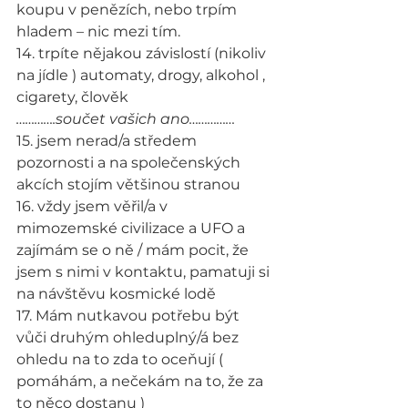
koupu v penězích, nebo trpím 
hladem – nic mezi tím.
14. trpíte nějakou závislostí (nikoliv 
na jídle ) automaty, drogy, alkohol , 
cigarety, člověk
………….součet vašich ano……………
15. jsem nerad/a středem 
pozornosti a na společenských 
akcích stojím většinou stranou
16. vždy jsem věřil/a v 
mimozemské civilizace a UFO a 
zajímám se o ně / mám pocit, že 
jsem s nimi v kontaktu, pamatuji si 
na návštěvu kosmické lodě
17. Mám nutkavou potřebu být 
vůči druhým ohleduplný/á bez 
ohledu na to zda to oceňují ( 
pomáhám, a nečekám na to, že za 
to něco dostanu )