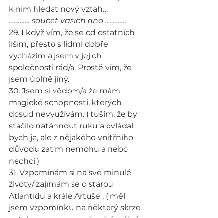
k nim hledat nový vztah…
…………. součet vašich ano ………….
29. I když vím, že se od ostatních 
liším, přesto s lidmi dobře 
vycházím a jsem v jejich 
společnosti rád/a. Prostě vím, že 
jsem úplně jiný.
30. Jsem si vědom/a že mám 
magické schopnosti, kterých 
dosud nevyužívám. ( tuším, že by 
stačilo natáhnout ruku a ovládal 
bych je, ale z nějakého vnitřního 
důvodu zatím nemohu a nebo 
nechci )
31. Vzpomínám si na své minulé 
životy/ zajímám se o starou 
Atlantidu a krále Artuše . ( měl 
jsem vzpomínku na některý skrze 