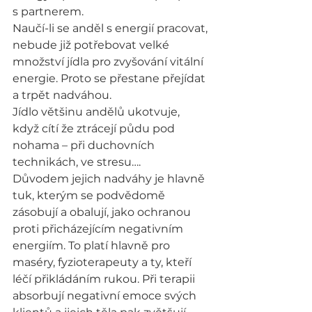
s partnerem.
Naučí-li se anděl s energií pracovat, 
nebude již potřebovat velké 
množství jídla pro zvyšování vitální 
energie. Proto se přestane přejídat 
a trpět nadváhou.
Jídlo většinu andělů ukotvuje, 
když cítí že ztrácejí půdu pod 
nohama – při duchovních 
technikách, ve stresu….
Důvodem jejich nadváhy je hlavně 
tuk, kterým se podvědomě 
zásobují a obalují, jako ochranou 
proti přicházejícím negativním 
energiím. To platí hlavně pro 
maséry, fyzioterapeuty a ty, kteří 
léčí přikládáním rukou. Při terapii 
absorbují negativní emoce svých 