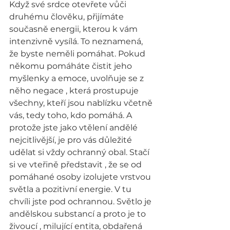
Když své srdce otevřete vůči 
druhému člověku, přijímáte 
současně energii, kterou k vám 
intenzivně vysílá. To neznamená, 
že byste neměli pomáhat. Pokud 
někomu pomáháte čistit jeho 
myšlenky a emoce, uvolňuje se z 
něho negace , která prostupuje 
všechny, kteří jsou nablízku včetně 
vás, tedy toho, kdo pomáhá. A 
protože jste jako vtělení andělé 
nejcitlivější, je pro vás důležité 
udělat si vždy ochranný obal. Stačí 
si ve vteřině představit , že se od 
pomáhané osoby izolujete vrstvou 
světla a pozitivní energie. V tu 
chvíli jste pod ochrannou. Světlo je 
andělskou substancí a proto je to 
živoucí , milující entita, obdařená 