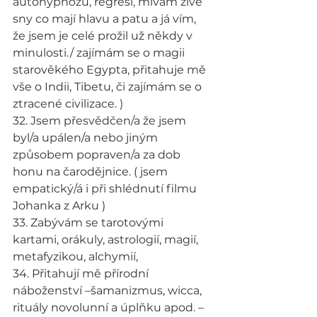
autohypnozu, regresi, mívám živé 
sny co mají hlavu a patu a já vím, 
že jsem je celé prožil už někdy v 
minulosti./ zajímám se o magii 
starověkého Egypta, přitahuje mě 
vše o Indii, Tibetu, či zajímám se o 
ztracené civilizace. )
32. Jsem přesvědčen/a že jsem 
byl/a upálen/a nebo jiným 
způsobem popraven/a za dob 
honu na čarodějnice. ( jsem 
empatický/á i při shlédnutí filmu 
Johanka z Arku )
33. Zabývám se tarotovými 
kartami, orákuly, astrologií, magií, 
metafyzikou, alchymií,
34. Přitahují mě přírodní 
náboženství –šamanizmus, wicca, 
rituály novolunní a úplňku apod. –