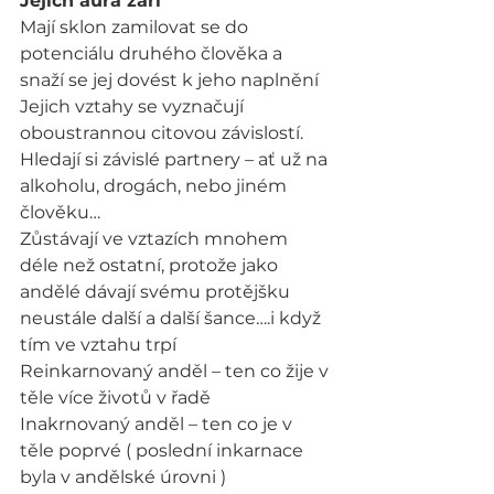
Jejich aura září
Mají sklon zamilovat se do 
potenciálu druhého člověka a 
snaží se jej dovést k jeho naplnění
Jejich vztahy se vyznačují 
oboustrannou citovou závislostí. 
Hledají si závislé partnery – ať už na 
alkoholu, drogách, nebo jiném 
člověku…
Zůstávají ve vztazích mnohem 
déle než ostatní, protože jako 
andělé dávají svému protějšku 
neustále další a další šance….i když 
tím ve vztahu trpí
Reinkarnovaný anděl – ten co žije v 
těle více životů v řadě
Inakrnovaný anděl – ten co je v 
těle poprvé ( poslední inkarnace 
byla v andělské úrovni )