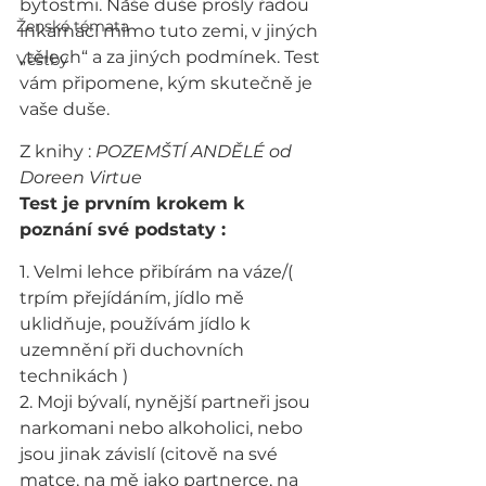
bytostmi. Naše duše prošly řadou 
Ženské témata
inkarnací mimo tuto zemi, v jiných 
„tělech“ a za jiných podmínek. Test 
Věštby
vám připomene, kým skutečně je 
vaše duše.
Z knihy : 
POZEMŠTÍ ANDĚLÉ od 
Doreen Virtue
Test je prvním krokem k 
poznání své podstaty :
1. Velmi lehce přibírám na váze/( 
trpím přejídáním, jídlo mě 
uklidňuje, používám jídlo k 
uzemnění při duchovních 
technikách )
2. Moji bývalí, nynější partneři jsou 
narkomani nebo alkoholici, nebo 
jsou jinak závislí (citově na své 
matce, na mě jako partnerce, na 