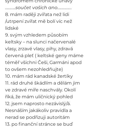
syndromem chronické únavy
………..součet vašich ano……………
8. mám raději zvířata než lidi 
/utrpení zvířat mě bolí víc než 
lidské
9. svým vzhledem působím 
keltsky – na slunci načervenalé 
vlasy, zrzavé vlasy, pihy, zdravá 
červená pleť ( keltské geny máme 
téměř všichni Češi, Garmáni apod 
to ovšem nezohledňujte)
10. mám rád kanadské žertíky
11. rád druhé škádlím a dělám jim 
ve zdravé míře naschvály. Okolí 
říká, že mám uličnický pohled
12. jsem naprosto nezávislý/á. 
Nesnáším jakákoliv pravidla a 
nerad se podřizuji autoritám
13. po finanční stránce se buď 