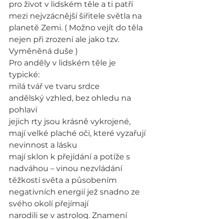
pro život v lidském těle a ti patří 
mezi nejvzácnější šiřitele světla na 
planetě Zemi. ( Možno vejít do těla 
nejen při zrození ale jako tzv. 
Vyměněná duše )
Pro anděly v lidském těle je 
typické:
milá tvář ve tvaru srdce
andělský vzhled, bez ohledu na 
pohlaví
jejich rty jsou krásně vykrojené, 
mají velké plaché oči, které vyzařují 
nevinnost a lásku
mají sklon k přejídání a potíže s 
nadváhou – vinou nezvládání 
těžkostí světa a působením 
negativních energií jež snadno ze 
svého okolí přejímají
narodili se v astrolog. Znamení 