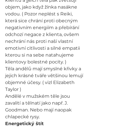
klientů a jjeich těla pak zvětšují 
objem, jako když žínka nasákne 
vodou. ( Pozor neplést s Reiki, 
která sice chrání proti obecným 
negativním energiím a přebírání 
odchozí negace z klienta, ovšem 
nechrání nás proti naší vlastní 
emotivní citlivosti a silné empatii 
kterou si na sebe natahujeme 
klientovy bolestné pocity. )
Těla andělů mají smyslné křivky a 
jejich krásné tváře většinou lemují 
objemné účesy. ( vizl Elizabeth 
Taylor )
Andělé v mužském těle jsou 
zavalití a tělnatí jako např. J. 
Goodman. Nebo mají naopak 
chlapecké rysy.
Energetický štít