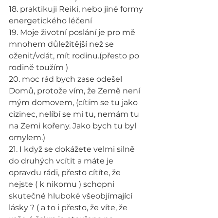
18. praktikuji Reiki, nebo jiné formy 
energetického léčení
19. Moje životní poslání je pro mě 
mnohem důležitější než se 
oženit/vdát, mít rodinu.(přesto po 
rodině toužím )
20. moc rád bych zase odešel 
Domů, protože vím, že Země není 
mým domovem, (cítím se tu jako 
cizinec, nelíbí se mi tu, nemám tu 
na Zemi kořeny. Jako bych tu byl 
omylem.)
21. I když se dokážete velmi silně 
do druhých vcítit a máte je 
opravdu rádi, přesto cítíte, že 
nejste ( k nikomu ) schopni 
skutečné hluboké všeobjímající 
lásky ? ( a to i přesto, že víte, že 