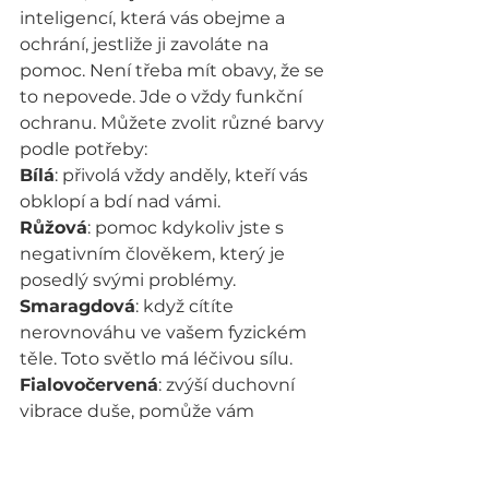
inteligencí, která vás obejme a 
ochrání, jestliže ji zavoláte na 
pomoc. Není třeba mít obavy, že se 
to nepovede. Jde o vždy funkční 
ochranu. Můžete zvolit různé barvy 
podle potřeby:
Bílá
: přivolá vždy anděly, kteří vás 
obklopí a bdí nad vámi.
Růžová
: pomoc kdykoliv jste s 
negativním člověkem, který je 
posedlý svými problémy.
Smaragdová
: když cítíte 
nerovnováhu ve vašem fyzickém 
těle. Toto světlo má léčivou sílu.
Fialovočervená
: zvýší duchovní 
vibrace duše, pomůže vám 
pozvednout se nad problémy a 
navázat spojení s božským 