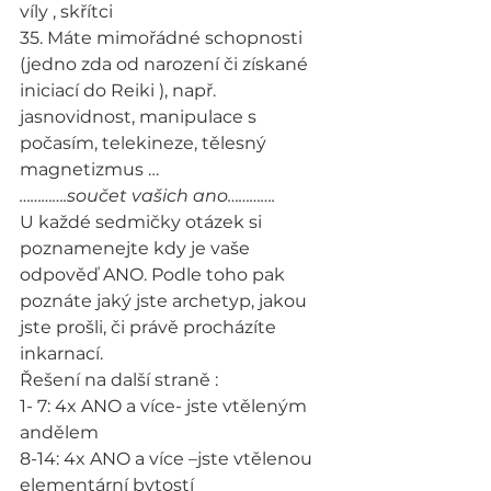
víly , skřítci
35. Máte mimořádné schopnosti 
(jedno zda od narození či získané 
iniciací do Reiki ), např. 
jasnovidnost, manipulace s 
počasím, telekineze, tělesný 
magnetizmus …
………….součet vašich ano………….
U každé sedmičky otázek si 
poznamenejte kdy je vaše 
odpověď ANO. Podle toho pak 
poznáte jaký jste archetyp, jakou 
jste prošli, či právě procházíte 
inkarnací.
Řešení na další straně :
1- 7: 4x ANO a více- jste vtěleným 
andělem
8-14: 4x ANO a více –jste vtělenou 
elementární bytostí