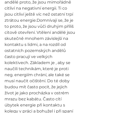
andělé proto, že jsou mimořádně 
citliví na negativní energii. Ti co 
jsou citliví ještě víc než ostatní trpí 
ztrátou energie.Domnívají se, že je 
to proto, že jsou vůči druhým příliš 
citově otevření. Vtělení andělé jsou 
skutečně mnohem závislejší na 
kontaktu s lidmi, a na rozdíl od 
ostatních pozemských andělů 
často pracují ve velkých 
kolektivech. Základem je , aby se 
naučili technikám, které je proti 
neg. energiím chrání, ale také se 
musí naučit očištění. Do té doby 
budou mít často pocit, že jejich 
život je jako procházka v ostrém 
mrazu bez kabátu. Často cítí 
úbytek energie při kontaktu s 
kolegy v práci a bohužel i při spaní 