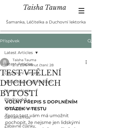
Taisha Tauma
Šamanka, Léčitelka a Duchovní lektorka
Příspěvek
Latest Articles
Taisha Tauma
Latest Articles
2. 9. 2016
Minut čtení: 28
TEST VTĚLENÍ
Duchovní témata
DUCHOVNÍCH
Náboženské zajímavosti
Numerologie
BYTOSTÍ
Předpovědi
VOLNÝ PŘEPIS S DOPLNĚNÍM 
Přístup k životu
OTÁZEK V TESTU
Tento test vám má umožnit 
Šamanizmus
pochopit, že nejsme jen lidskými 
Zábavné články