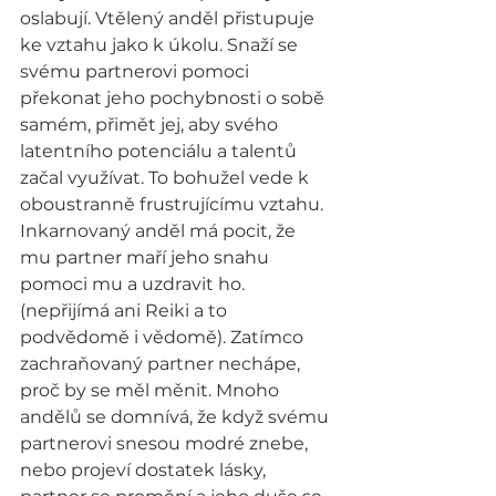
oslabují. Vtělený anděl přistupuje 
ke vztahu jako k úkolu. Snaží se 
svému partnerovi pomoci 
překonat jeho pochybnosti o sobě 
samém, přimět jej, aby svého 
latentního potenciálu a talentů 
začal využívat. To bohužel vede k 
oboustranně frustrujícímu vztahu.
Inkarnovaný anděl má pocit, že 
mu partner maří jeho snahu 
pomoci mu a uzdravit ho. 
(nepřijímá ani Reiki a to 
podvědomě i vědomě). Zatímco 
zachraňovaný partner nechápe, 
proč by se měl měnit. Mnoho 
andělů se domnívá, že když svému 
partnerovi snesou modré znebe, 
nebo projeví dostatek lásky, 