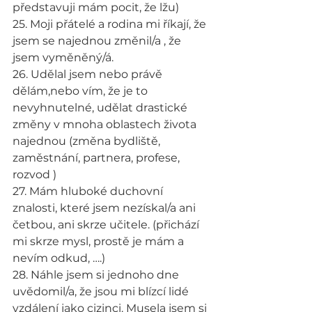
představuji mám pocit, že lžu)
25. Moji přátelé a rodina mi říkají, že 
jsem se najednou změnil/a , že 
jsem vyměněný/á.
26. Udělal jsem nebo právě 
dělám,nebo vím, že je to 
nevyhnutelné, udělat drastické 
změny v mnoha oblastech života 
najednou (změna bydliště, 
zaměstnání, partnera, profese, 
rozvod )
27. Mám hluboké duchovní 
znalosti, které jsem nezískal/a ani 
četbou, ani skrze učitele. (přichází 
mi skrze mysl, prostě je mám a 
nevím odkud, ….)
28. Náhle jsem si jednoho dne 
uvědomil/a, že jsou mi blízcí lidé 
vzdálení jako cizinci. Musela jsem si 