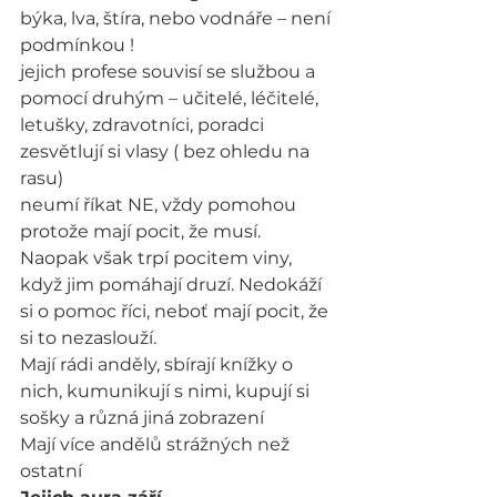
býka, lva, štíra, nebo vodnáře – není 
podmínkou !
jejich profese souvisí se službou a 
pomocí druhým – učitelé, léčitelé, 
letušky, zdravotníci, poradci
zesvětlují si vlasy ( bez ohledu na 
rasu)
neumí říkat NE, vždy pomohou 
protože mají pocit, že musí. 
Naopak však trpí pocitem viny, 
když jim pomáhají druzí. Nedokáží 
si o pomoc říci, neboť mají pocit, že 
si to nezaslouží.
Mají rádi anděly, sbírají knížky o 
nich, kumunikují s nimi, kupují si 
sošky a různá jiná zobrazení
Mají více andělů strážných než 
ostatní