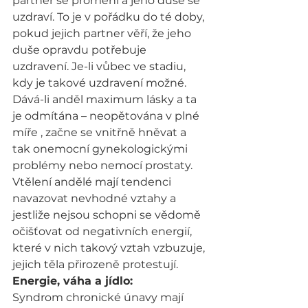
partner se promění a jeho duše se 
uzdraví. To je v pořádku do té doby, 
pokud jejich partner věří, že jeho 
duše opravdu potřebuje 
uzdravení. Je-li vůbec ve stadiu, 
kdy je takové uzdravení možné.
Dává-li anděl maximum lásky a ta 
je odmítána – neopětována v plné 
míře , začne se vnitřně hněvat a 
tak onemocní gynekologickými 
problémy nebo nemocí prostaty.
Vtělení andělé mají tendenci 
navazovat nevhodné vztahy a 
jestliže nejsou schopni se vědomě 
očišťovat od negativních energií, 
které v nich takový vztah vzbuzuje, 
jejich těla přirozeně protestují.
Energie, váha a jídlo:
Syndrom chronické únavy mají 