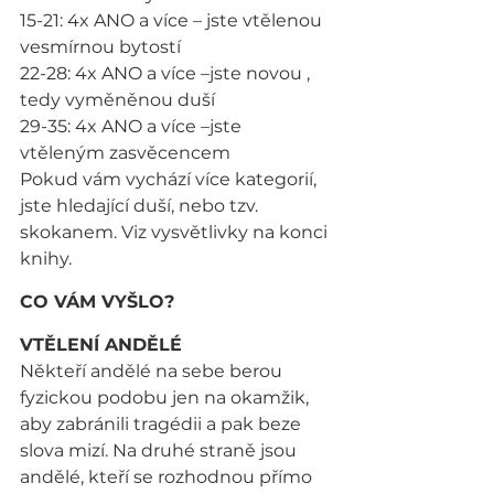
15-21: 4x ANO a více – jste vtělenou 
vesmírnou bytostí
22-28: 4x ANO a více –jste novou , 
tedy vyměněnou duší
29-35: 4x ANO a více –jste 
vtěleným zasvěcencem
Pokud vám vychází více kategorií, 
jste hledající duší, nebo tzv. 
skokanem. Viz vysvětlivky na konci 
knihy.
CO VÁM VYŠLO?
VTĚLENÍ ANDĚLÉ
Někteří andělé na sebe berou 
fyzickou podobu jen na okamžik, 
aby zabránili tragédii a pak beze 
slova mizí. Na druhé straně jsou 
andělé, kteří se rozhodnou přímo 