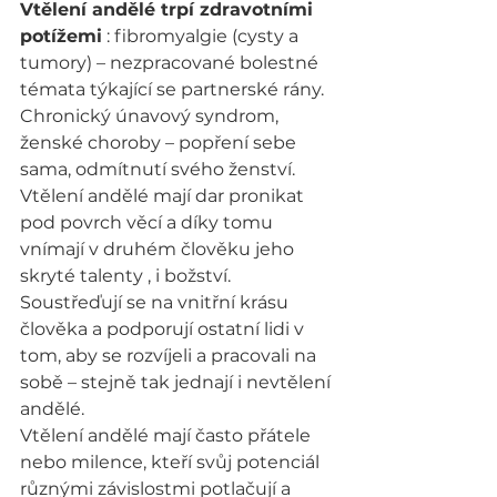
Vtělení andělé trpí zdravotními 
potížemi
 : fibromyalgie (cysty a 
tumory) – nezpracované bolestné 
témata týkající se partnerské rány. 
Chronický únavový syndrom, 
ženské choroby – popření sebe 
sama, odmítnutí svého ženství.
Vtělení andělé mají dar pronikat 
pod povrch věcí a díky tomu 
vnímají v druhém člověku jeho 
skryté talenty , i božství. 
Soustřeďují se na vnitřní krásu 
člověka a podporují ostatní lidi v 
tom, aby se rozvíjeli a pracovali na 
sobě – stejně tak jednají i nevtělení 
andělé.
Vtělení andělé mají často přátele 
nebo milence, kteří svůj potenciál 
různými závislostmi potlačují a 