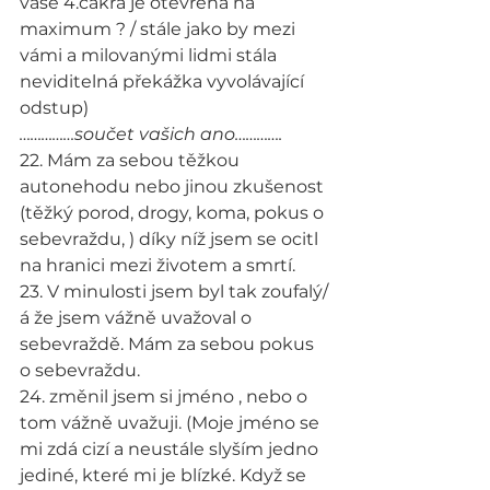
vaše 4.čakra je otevřena na 
maximum ? / stále jako by mezi 
vámi a milovanými lidmi stála 
neviditelná překážka vyvolávající 
odstup)
……………součet vašich ano………….
22. Mám za sebou těžkou 
autonehodu nebo jinou zkušenost 
(těžký porod, drogy, koma, pokus o 
sebevraždu, ) díky níž jsem se ocitl 
na hranici mezi životem a smrtí.
23. V minulosti jsem byl tak zoufalý/
á že jsem vážně uvažoval o 
sebevraždě. Mám za sebou pokus 
o sebevraždu.
24. změnil jsem si jméno , nebo o 
tom vážně uvažuji. (Moje jméno se 
mi zdá cizí a neustále slyším jedno 
jediné, které mi je blízké. Když se 