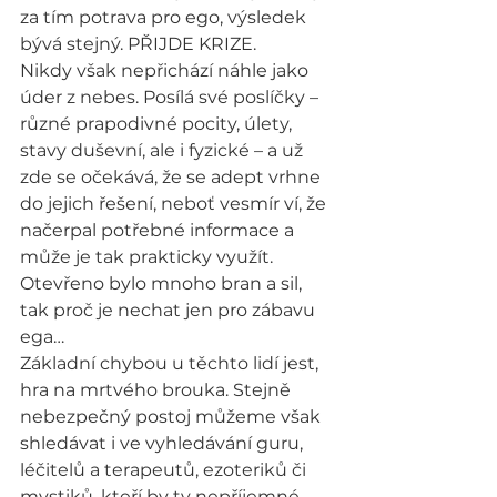
za tím potrava pro ego, výsledek 
bývá stejný. PŘIJDE KRIZE.
Nikdy však nepřichází náhle jako 
úder z nebes. Posílá své poslíčky – 
různé prapodivné pocity, úlety, 
stavy duševní, ale i fyzické – a už 
zde se očekává, že se adept vrhne 
do jejich řešení, neboť vesmír ví, že 
načerpal potřebné informace a 
může je tak prakticky využít. 
Otevřeno bylo mnoho bran a sil, 
tak proč je nechat jen pro zábavu 
ega…
Základní chybou u těchto lidí jest, 
hra na mrtvého brouka. Stejně 
nebezpečný postoj můžeme však 
shledávat i ve vyhledávání guru, 
léčitelů a terapeutů, ezoteriků či 
mystiků, kteří by ty nepříjemné 