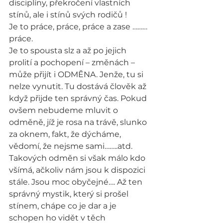
disciplíny, překročení vlastních 
stínů, ale i stínů svých rodičů !
Je to práce, práce, práce a zase ………
práce.
Je to spousta slz a až po jejich 
prolití a pochopení – změnách – 
může přijít i ODMĚNA. Jenže, tu si 
nelze vynutit. Tu dostává člověk až 
když přijde ten správný čas. Pokud 
ovšem nebudeme mluvit o 
odměně, jíž je rosa na trávě, slunko 
za oknem, fakt, že dýcháme, 
vědomí, že nejsme sami……..atd. 
Takových odměn si však málo kdo 
všímá, ačkoliv nám jsou k dispozici 
stále. Jsou moc obyčejné…. Až ten 
správný mystik, který si prošel 
stínem, chápe co je dar a je 
schopen ho vidět v těch 