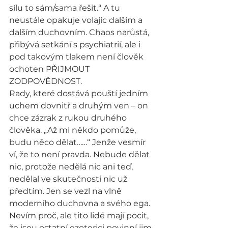
sílu to sám/sama řešit.“ A tu 
neustále opakuje volajíc dalším a 
dalším duchovním. Chaos narůstá, 
přibývá setkání s psychiatrií, ale i 
pod takovým tlakem není člověk 
ochoten PŘIJMOUT 
ZODPOVĚDNOST.
Rady, které dostává pouští jedním 
uchem dovnitř a druhým ven – on 
chce zázrak z rukou druhého 
člověka. „Až mi někdo pomůže, 
budu něco dělat……“ Jenže vesmír 
ví, že to není pravda. Nebude dělat 
nic, protože nedělá nic ani teď, 
nedělal ve skutečnosti nic už 
předtím. Jen se vezl na vlně 
moderního duchovna a svého ega.
Nevím proč, ale tito lidé mají pocit, 
že jsou ostatní ezoterici povinní jim 