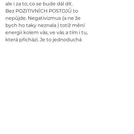
ale i za to, co se bude dál dít.
Bez POZITIVNÍCH POSTOJŮ to 
nepůjde. Negativizmus (a ne že 
bych ho taky neznala ) totiž mění 
energii kolem vás, ve vás a tím i tu, 
která přichází. Je to jednoduchá 
rovnice. Co cítím, co se mi honí 
hlavou, to se začne během pár 
sekund, dní , či týdnů 
materializovat ve mně a kolem mě 
– nemoci fyzické, duševní, 
duchovní, zlí lidé, negativní lidé, 
vyhrocené situace………a kdo by se s 
tím chtěl, při svých problémech, 
ještě zabývat? Změňte to HNED 
TEĎ !
Pokud vám hlavou běží „No jo, 
tobě se to kecá…….“ nebo „To nejde, 
když mi je tak mizerně „ či 