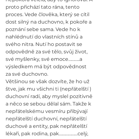
proto přichází tato rána, tento 
proces. Vede člověka, který se cítil 
dost silný na duchovno, k pokoře a 
poznání sebe sama. Vede ho k 
nahlédnutí do vlastních stínů a 
svého nitra. Nutí ho postavit se 
odpovědně za své tělo, svůj život, 
své myšlenky, své emoce………..a 
výsledkem má být odpovědnost 
za své duchovno.
Většinou se však dozvíte, že ho už 
štve, jak mu všichni ti (nepřátelští ) 
duchovní radí, aby myslel pozitivně 
a něco se sebou dělal sám. Takže k 
nepřátelskému vesmíru přibývají 
nepřátelští duchovní, nepřátelští 
duchové a entity, pak nepřátelští 
lékaři, pak rodina, pak………………celý, 