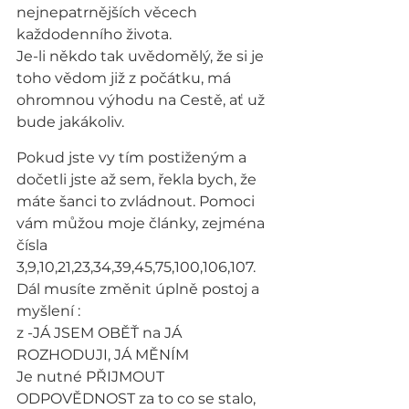
nejnepatrnějších věcech 
každodenního života.
Je-li někdo tak uvědomělý, že si je 
toho vědom již z počátku, má 
ohromnou výhodu na Cestě, ať už 
bude jakákoliv.
Pokud jste vy tím postiženým a 
dočetli jste až sem, řekla bych, že 
máte šanci to zvládnout. Pomoci 
vám můžou moje články, zejména 
čísla 
3,9,10,21,23,34,39,45,75,100,106,107.
Dál musíte změnit úplně postoj a 
myšlení :
z -JÁ JSEM OBĚŤ na JÁ 
ROZHODUJI, JÁ MĚNÍM
Je nutné PŘIJMOUT 
ODPOVĚDNOST za to co se stalo, 