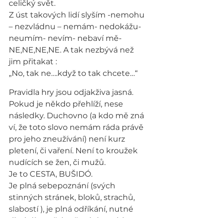
celičký svět.
Z úst takových lidí slyším -nemohu 
– nezvládnu – nemám- nedokážu- 
neumím- nevím- nebaví mě- 
NE,NE,NE,NE. A tak nezbývá než 
jim přitakat :
„No, tak ne….když to tak chcete…“
Pravidla hry jsou odjakživa jasná. 
Pokud je někdo přehlíží, nese 
následky. Duchovno (a kdo mě zná 
ví, že toto slovo nemám ráda právě 
pro jeho zneužívání) není kurz 
pletení, či vaření. Není to kroužek 
nudících se žen, či mužů.
Je to CESTA, BUŠIDÓ.
Je plná sebepoznání (svých 
stinných stránek, bloků, strachů, 
slabostí ), je plná odříkání, nutné 