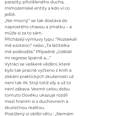
parazity, přivtěleného ducha, 
mimozemské entity a kdo ví co 
ještě.
„Ne-mocný“ se tak dostává do 
naprostého chaosu a zmatku – a 
může si za to sám.
Přicházejí výmluvy typu :“Rozsekali 
mě ezoterici“ nebo „Ta léčitelka 
mě poškodila.“ Případně „Udělali 
mi regrese špatně a….“
Vytrácí se veškeré vědění, které 
bylo tak pracně vyčteno z knih a 
získání praktických zkušeností už 
není tak IN. Stojí totiž síly a už to 
není zábava. Vesmír celou dobu 
tomuto člověku ukazuje rozdíl 
mezi hraním si s duchovnem a 
skutečnou realitou.
Postižený si oblíbí větu : „Nemám 