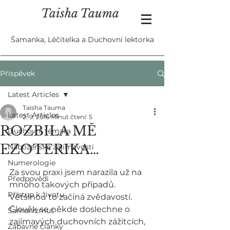
Taisha Tauma
Šamanka, Léčitelka a Duchovní lektorka
Příspěvek
Latest Articles
Taisha Tauma
Latest Articles
2. 9. 2016
Minut čtení: 5
ROZBILA MĚ
Duchovní témata
EZOTERIKA…
Náboženské zajímavosti
Numerologie
Za svou praxi jsem narazila už na 
Předpovědi
mnoho takových případů. 
Přístup k životu
Většinou to začíná zvědavostí. 
Člověk se někde doslechne o 
Šamanizmus
zajímavých duchovních zážitcích, 
Zábavné články