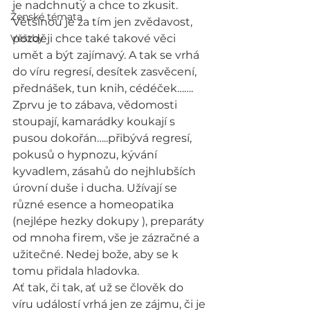
je nadchnutý a chce to zkusit. 
Ženské témata
Většinou je za tím jen zvědavost, 
Věštby
později chce také takové věci 
umět a být zajímavý. A tak se vrhá 
do víru regresí, desítek zasvěcení, 
přednášek, tun knih, cédéček…….
Zprvu je to zábava, vědomosti 
stoupají, kamarádky koukají s 
pusou dokořán…..přibývá regresí, 
pokusů o hypnozu, kývání 
kyvadlem, zásahů do nejhlubších 
úrovní duše i ducha. Užívají se 
různé esence a homeopatika 
(nejlépe hezky dokupy ), preparáty 
od mnoha firem, vše je zázračné a 
užitečné. Nedej bože, aby se k 
tomu přidala hladovka.
Ať tak, či tak, ať už se člověk do 
víru událostí vrhá jen ze zájmu, či je 