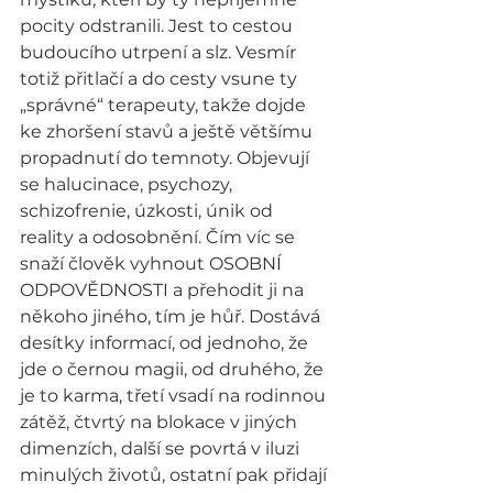
pocity odstranili. Jest to cestou 
budoucího utrpení a slz. Vesmír 
totiž přitlačí a do cesty vsune ty 
„správné“ terapeuty, takže dojde 
ke zhoršení stavů a ještě většímu 
propadnutí do temnoty. Objevují 
se halucinace, psychozy, 
schizofrenie, úzkosti, únik od 
reality a odosobnění. Čím víc se 
snaží člověk vyhnout OSOBNÍ 
ODPOVĚDNOSTI a přehodit ji na 
někoho jiného, tím je hůř. Dostává 
desítky informací, od jednoho, že 
jde o černou magii, od druhého, že 
je to karma, třetí vsadí na rodinnou 
zátěž, čtvrtý na blokace v jiných 
dimenzích, další se povrtá v iluzi 
minulých životů, ostatní pak přidají 