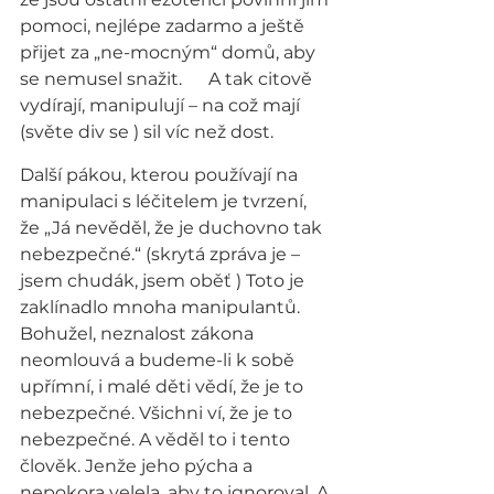
pomoci, nejlépe zadarmo a ještě 
přijet za „ne-mocným“ domů, aby 
se nemusel snažit.      A tak citově 
vydírají, manipulují – na což mají 
(světe div se ) sil víc než dost.
Další pákou, kterou používají na 
manipulaci s léčitelem je tvrzení, 
že „Já nevěděl, že je duchovno tak 
nebezpečné.“ (skrytá zpráva je – 
jsem chudák, jsem oběť ) Toto je 
zaklínadlo mnoha manipulantů. 
Bohužel, neznalost zákona 
neomlouvá a budeme-li k sobě 
upřímní, i malé děti vědí, že je to 
nebezpečné. Všichni ví, že je to 
nebezpečné. A věděl to i tento 
člověk. Jenže jeho pýcha a 
nepokora velela, aby to ignoroval. A 