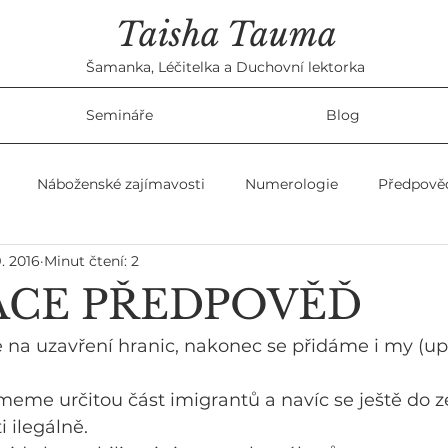
Taisha Tauma
Šamanka, Léčitelka a Duchovní lektorka
Semináře
Blog
Náboženské zajímavosti
Numerologie
Předpově
9. 2016
Minut čtení: 2
ky
Ženské témata
Věštby
ACE PŘEDPOVĚĎ
 na uzavření hranic, nakonec se přidáme i my (up
meme určitou část imigrantů a navíc se ještě do 
 ilegálně.