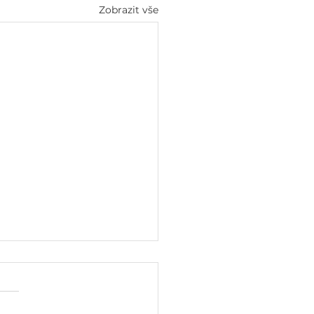
Zobrazit vše
NÁM PŘINESE ROK
3
ě jako každý rok,