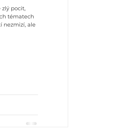
lý pocit, 
tých tématech 
 nezmizí, ale 