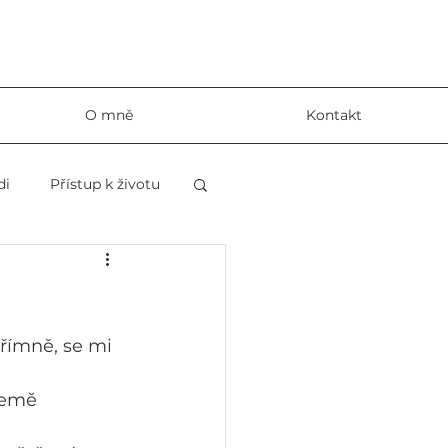
O mně
Kontakt
di
Přístup k životu
římně, se mi 
země 