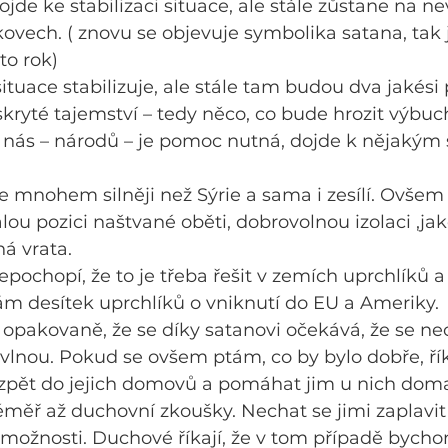
jde ke stabilizaci situace, ale stále zůstane na 
kovech. ( znovu se objevuje symbolika satana, tak 
to rok)
 situace stabilizuje, ale stále tam budou dva jakési
kryté tajemství – tedy něco, co bude hrozit výbu
 nás – národů – je pomoc nutná, dojde k nějakým
uje mnohem silněji než Sýrie a sama i zesílí. Ovše
lou pozici naštvané oběti, dobrovolnou izolaci ,jak
ná vrata.
epochopí, že to je třeba řešit v zemích uprchlíků a
m desítek uprchlíků o vniknutí do EU a Ameriky.
 opakovaně, že se díky satanovi očekává, že se n
 vlnou. Pokud se ovšem ptám, co by bylo dobře, říka
zpět do jejich domovů a pomáhat jim u nich doma,
éměř až duchovní zkoušky. Nechat se jimi zaplavit
možnosti. Duchové říkají, že v tom případě bycho