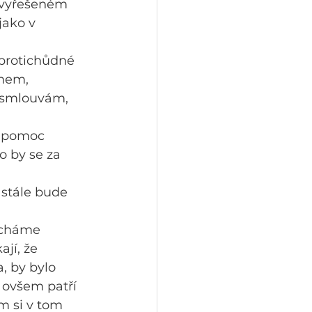
nevyřešeném 
jako v 
 protichůdné 
chem, 
 smlouvám, 
m pomoc 
o by se za 
 stále bude 
echáme 
jí, že 
 by bylo 
 ovšem patří 
m si v tom 