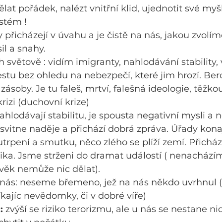
at pořádek, nalézt vnitřní klid, ujednotit své myš
ystém !
přicházejí v úvahu a je čistě na nás, jakou zvolím
l a snahy.
 světově : vidím imigranty, nahlodávání stability, 
stu bez ohledu na nebezpečí, které jim hrozí. Bero
si zásoby. Je tu faleš, mrtví, falešná ideologie, těžk
rizi (duchovní krize)
ahlodávají stabilitu, je spousta negativní mysli a n
svitne naděje a přichází dobrá zpráva. Úřady konaj
trpení a smutku, něco zlého se plíží zemí. Přichází
rika. Jsme strženi do dramat událostí ( nenacházíme
ověk nemůže nic dělat).
u nás: neseme břemeno, jež na nás někdo uvrhnul (
íkajíc nevědomky, či v dobré víře)
:
 zvýší se riziko terorizmu, ale u nás se nestane ni