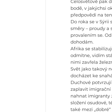
Celosvětově pak do
bodě, v jakýchsi o
předpovědi na ten
Do roka se v Sýrii
směry – proudy a s
provalením se. Od
dohodám.
Afrika se stabiliz
odmítne, vidím stá
nimi zavřela želez
Svět jako takový n
docházet ke snahá
Duchové potvrzují
zaplavit imigrační
nahnat imigranty 
složení osudové, t
také mezi „dobré“ 