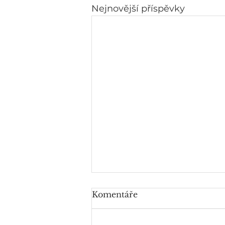
Nejnovější příspěvky
PROROCTVÍ NA ROK
Komentáře
2015
Předchozí rok byl velmi těžký