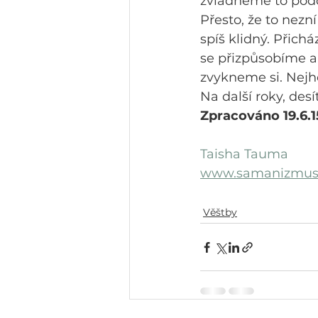
zvládneme to podc
Přesto, že to nezn
spíš klidný. Přichá
se přizpůsobíme a 
zvykneme si. Nejh
Na další roky, desí
Zpracováno 19.6.1
Taisha Tauma
www.samanizmus
Věštby