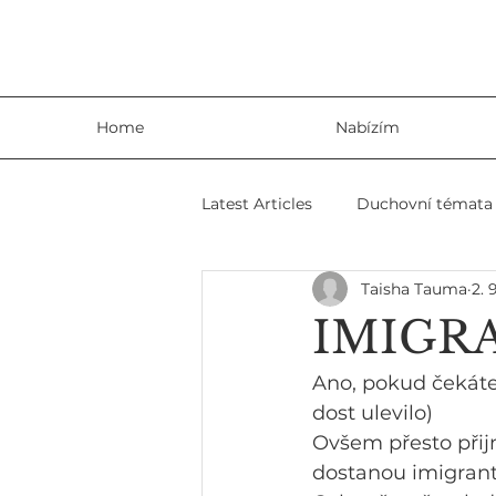
Home
Nabízím
Latest Articles
Duchovní témata
Taisha Tauma
2. 
Šamanizmus
Zábavné člán
IMIGR
Ano, pokud čekáte
dost ulevilo)
Ovšem přesto přij
dostanou imigranti