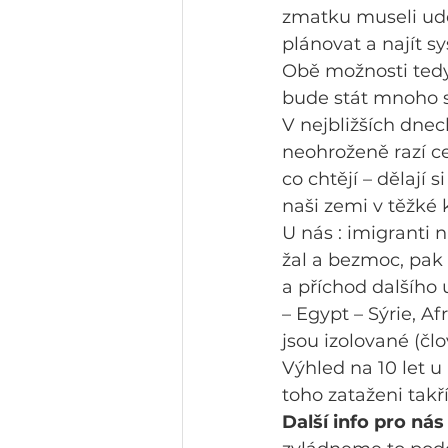
zmatku museli uděl
plánovat a najít s
Obě možnosti tedy 
bude stát mnoho si
V nejbližších dnech
neohroženě razí ce
co chtějí – dělají 
naši zemi v těžké k
U nás : imigranti n
žal a bezmoc, pak 
a příchod dalšího u
– Egypt – Sýrie, Af
jsou izolované (čl
Výhled na 10 let 
toho zataženi takř
Další info pro nás 