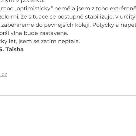
hytit v počátku.
í moc „optimisticky“ neměla jsem z toho extrémně z
zelo mi, že situace se postupně stabilizuje, v urči
zaběhneme do pevnějších kolejí. Potyčky a napětí
orší vlna bude zastavena.
tky let, jsem se zatím neptala.
5. Taisha
.cz