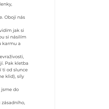
lenky, 
e. Obojí nás 
vidím jak si 
u si násilím 
ou karmu a 
evraživosti, 
í. Pak kletba 
 ti od slunce 
 klid), síly 
 jsme do 
c zásadního, 